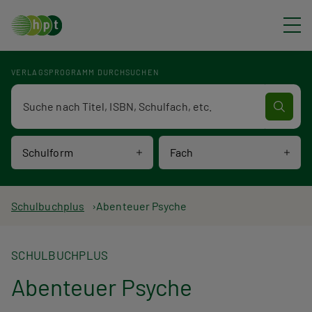
Direkt zum Inhalt
VERLAGSPROGRAMM DURCHSUCHEN
Verlagsprogramm Volltextsuche
Schulform
Fach
P
Schulbuchplus
Abenteuer Psyche
f
SCHULBUCHPLUS
a
Abenteuer Psyche
d