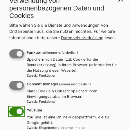
Verwendung von
personenbezogenen Daten und
Cookies
Bitte wählen Sie die Dienste und Anwendungen von
Drittanbietern aus, die Sie nutzen möchten.
Für weitere
Informationen bitte unsere
Datenschutzerklärung
lesen.
AHS-O
BMHS
PSYCHOLOGIE
Abenteuer Psyche
Funktional
(immer erforderlich)
Speichern von Daten (z.B. Cookie für die
Benutzersitzung) in Ihrem Browser (erforderlich für
die Nutzung dieser Website).
Auf dieser Seite finden Sie kostenlose Unterrichtsmaterialien zu
Zweck
:
Funktional
unseren Schulbüchern.
Consent manager
(immer erforderlich)
INHALTE FÜR LEHRER/INNEN
Klaro! Cookie & Consent speichert Ihren
Einwilligungsstatus im Browser.
Für diese Inhalte müssen Sie mit einem
Lehrerkonto
Zweck
:
Funktional
registriert sein.
YouTube
YouTube ist eine Online-Videoplattform, die zu
Google gehört.
Zweck
:
Eingebettete externe Inhalte