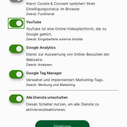
Auf dieser Seite finden Sie kostenlose Unterrichtsmaterialien zu
Klaro! Cookie & Consent speichert Ihren
unseren Schulbüchern.
Einwilligungsstatus im Browser.
Zweck
:
Funktional
INHALTE FÜR LEHRER/INNEN
YouTube
YouTube ist eine Online-Videoplattform, die zu
Für diese Inhalte müssen Sie mit einem
Lehrerkonto
Google gehört.
registriert sein.
Zweck
:
Eingebettete externe Inhalte
Google Analytics
Dienst zur Auswertung von Online-Besuchen der
Webseite.
Zweck
:
Analysen
Diese Bücher könnten Sie
Google Tag Manager
ebenfalls interessieren
Verwaltet und implementiert Marketing-Tags.
Zweck
:
Werbung und Marketing
Alle Dienste umschalten
Diesen Schalter nutzen, um alle Dienste zu
aktivieren/deaktivieren.
Ablehnen