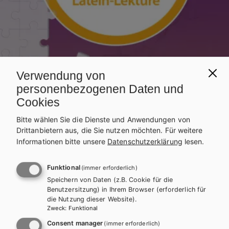
Verwendung von
personenbezogenen Daten und
Cookies
Bitte wählen Sie die Dienste und Anwendungen von
Drittanbietern aus, die Sie nutzen möchten.
Für weitere
Informationen bitte unsere
Datenschutzerklärung
lesen.
AHS-O
LATEIN
Funktional
(immer erforderlich)
Contactus. Latein-Lektüre.
Speichern von Daten (z.B. Cookie für die
Benutzersitzung) in Ihrem Browser (erforderlich für
Band 2 (6-jähriges Latein)
die Nutzung dieser Website).
Zweck
:
Funktional
Consent manager
(immer erforderlich)