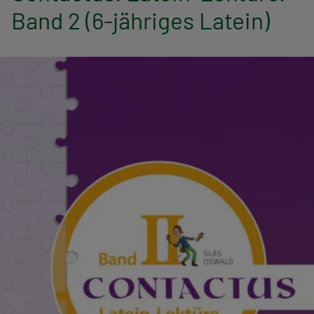
n
Band 2 (6-jähriges Latein)
a
v
i
g
a
t
i
o
n