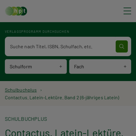
Direkt zum Inhalt
VERLAGSPROGRAMM DURCHSUCHEN
Verlagsprogramm Volltextsuche
Schulform
Fach
P
Schulbuchplus
Contactus. Latein-Lektüre. Band 2 (6-jähriges Latein)
f
a
SCHULBUCHPLUS
d
Contactus. Latein-Lektüre.