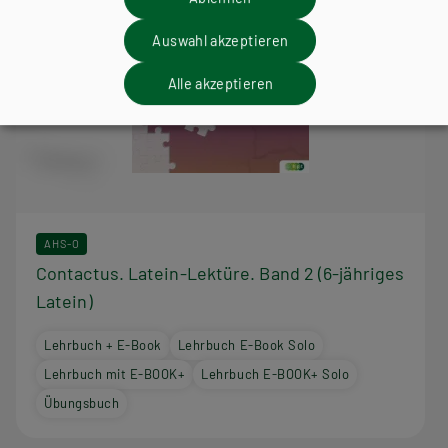
Auswahl akzeptieren
Alle akzeptieren
AHS-O
Contactus. Latein-Lektüre. Band 2 (6-jähriges
Latein)
Lehrbuch + E-Book
Lehrbuch E-Book Solo
Lehrbuch mit E-BOOK+
Lehrbuch E-BOOK+ Solo
Übungsbuch