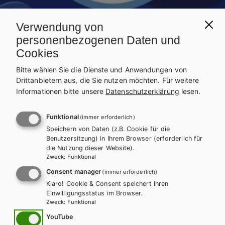
Verwendung von
personenbezogenen Daten und
Cookies
Bitte wählen Sie die Dienste und Anwendungen von
Drittanbietern aus, die Sie nutzen möchten.
Für weitere
Informationen bitte unsere
Datenschutzerklärung
lesen.
Funktional
(immer erforderlich)
AHS-O
ETHIK
Speichern von Daten (z.B. Cookie für die
Benutzersitzung) in Ihrem Browser (erforderlich für
Ethik 4
die Nutzung dieser Website).
Zweck
:
Funktional
Consent manager
(immer erforderlich)
Auf dieser Seite finden Sie kostenlose Unterrichtsmaterialien zu
Klaro! Cookie & Consent speichert Ihren
unseren Schulbüchern.
Einwilligungsstatus im Browser.
Zweck
:
Funktional
INHALTE FÜR LEHRER/INNEN
YouTube