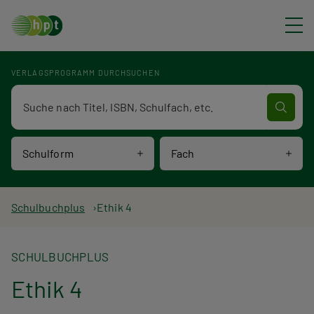
Direkt zum Inhalt
VERLAGSPROGRAMM DURCHSUCHEN
Verlagsprogramm Volltextsuche
Schulform
Fach
P
Schulbuchplus
Ethik 4
f
SCHULBUCHPLUS
a
Ethik 4
d