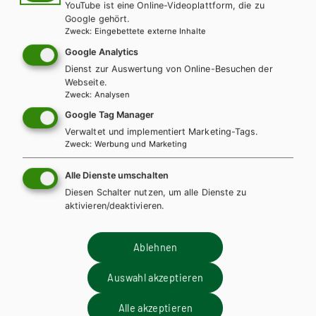
Für diese Inhalte müssen Sie mit einem
Lehrerkonto
YouTube ist eine Online-Videoplattform, die zu
Google gehört.
registriert sein.
Zweck
:
Eingebettete externe Inhalte
Google Analytics
Dienst zur Auswertung von Online-Besuchen der
Webseite.
Zweck
:
Analysen
Diese Bücher könnten Sie
Google Tag Manager
ebenfalls interessieren
Verwaltet und implementiert Marketing-Tags.
Zweck
:
Werbung und Marketing
Alle Dienste umschalten
Diesen Schalter nutzen, um alle Dienste zu
aktivieren/deaktivieren.
Ablehnen
Auswahl akzeptieren
Alle akzeptieren