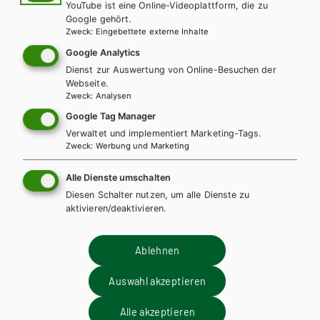
Für diese Inhalte müssen Sie mit einem
Lehrerkonto
YouTube ist eine Online-Videoplattform, die zu
Google gehört.
registriert sein.
Zweck
:
Eingebettete externe Inhalte
Google Analytics
Dienst zur Auswertung von Online-Besuchen der
Webseite.
Zweck
:
Analysen
Diese Bücher könnten Sie
Google Tag Manager
ebenfalls interessieren
Verwaltet und implementiert Marketing-Tags.
Zweck
:
Werbung und Marketing
Alle Dienste umschalten
Diesen Schalter nutzen, um alle Dienste zu
aktivieren/deaktivieren.
Ablehnen
Auswahl akzeptieren
Alle akzeptieren