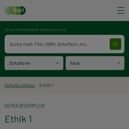
Direkt zum Inhalt
VERLAGSPROGRAMM DURCHSUCHEN
Verlagsprogramm Volltextsuche
Schulform
Fach
P
Schulbuchplus
Ethik 1
f
SCHULBUCHPLUS
a
Ethik 1
d