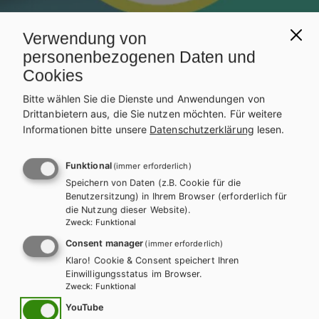
Verwendung von
personenbezogenen Daten und
Cookies
Bitte wählen Sie die Dienste und Anwendungen von
Drittanbietern aus, die Sie nutzen möchten.
Für weitere
Informationen bitte unsere
Datenschutzerklärung
lesen.
Funktional
(immer erforderlich)
AHS-O
ETHIK
Speichern von Daten (z.B. Cookie für die
Benutzersitzung) in Ihrem Browser (erforderlich für
Ethik 1
die Nutzung dieser Website).
Zweck
:
Funktional
Consent manager
(immer erforderlich)
Auf dieser Seite finden Sie kostenlose Unterrichtsmaterialien zu
Klaro! Cookie & Consent speichert Ihren
unseren Schulbüchern.
Einwilligungsstatus im Browser.
Zweck
:
Funktional
INHALTE FÜR LEHRER/INNEN
YouTube