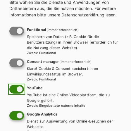
Bitte wählen Sie die Dienste und Anwendungen von
Drittanbietern aus, die Sie nutzen möchten.
Für weitere
Informationen bitte unsere
Datenschutzerklärung
lesen.
Funktional
(immer erforderlich)
Speichern von Daten (z.B. Cookie für die
Benutzersitzung) in Ihrem Browser (erforderlich für
die Nutzung dieser Website).
Zweck
:
Funktional
Consent manager
(immer erforderlich)
Klaro! Cookie & Consent speichert Ihren
Einwilligungsstatus im Browser.
Zweck
:
Funktional
YouTube
YouTube ist eine Online-Videoplattform, die zu
BS KAUFMÄNNISCH
Google gehört.
Netzwerk – Toolbox Buchen 2 für
Zweck
:
Eingebettete externe Inhalte
Bürokaufleute
Google Analytics
Dienst zur Auswertung von Online-Besuchen der
Lehrbuch E-Book Solo
Übungsbuch + E-Book
Webseite.