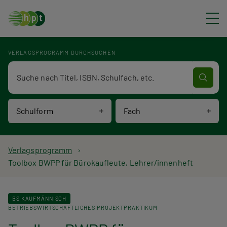
Direkt zum Inhalt
VERLAGSPROGRAMM DURCHSUCHEN
Verlagsprogramm Volltextsuche
Schulform
Fach
P
Verlagsprogramm
Toolbox BWPP für Bürokaufleute, Lehrer/innenheft
f
a
BS KAUFMÄNNISCH
BETRIEBSWIRTSCHAFTLICHES PROJEKTPRAKTIKUM
d