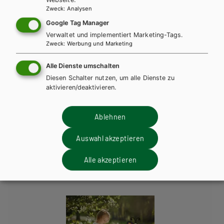
Zweck
:
Analysen
Google Tag Manager
Verwaltet und implementiert Marketing-Tags.
Zweck
:
Werbung und Marketing
Alle Dienste umschalten
Diesen Schalter nutzen, um alle Dienste zu
aktivieren/deaktivieren.
BAFEP/BASOP
PÄDAGOGIK elementar für BAfEP. Band 1
Ablehnen
Lehrbuch + E-Book
Lehrbuch E-Book Solo
Auswahl akzeptieren
Lehrer/innenheft
Alle akzeptieren