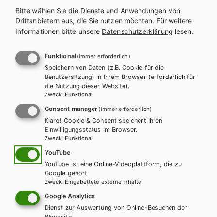
Lehrer/innen bestellbar.
Bitte wählen Sie die Dienste und Anwendungen von
Drittanbietern aus, die Sie nutzen möchten.
Für weitere
Bitte
anmelden
, um zu bestellen.
Teilen
Informationen bitte unsere
Datenschutzerklärung
lesen.
Zielgruppe
Material für Lehrer/innen
Funktional
(immer erforderlich)
Speichern von Daten (z.B. Cookie für die
Benutzersitzung) in Ihrem Browser (erforderlich für
die Nutzung dieser Website).
Zweck
:
Funktional
Weitere Bände dieser
Consent manager
(immer erforderlich)
Schulbuchreihe
Klaro! Cookie & Consent speichert Ihren
Einwilligungsstatus im Browser.
Zweck
:
Funktional
YouTube
YouTube ist eine Online-Videoplattform, die zu
Google gehört.
Zweck
:
Eingebettete externe Inhalte
Google Analytics
Dienst zur Auswertung von Online-Besuchen der
Webseite.