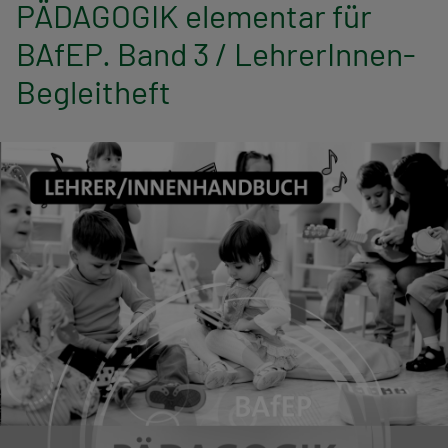
n
PÄDAGOGIK elementar für
BAfEP. Band 3 / LehrerInnen-
a
Begleitheft
v
i
g
a
t
i
o
n