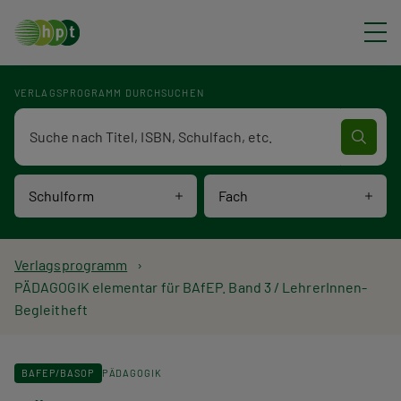
Direkt zum Inhalt
VERLAGSPROGRAMM DURCHSUCHEN
Verlagsprogramm Volltextsuche
Schulform
Fach
P
Verlagsprogramm
PÄDAGOGIK elementar für BAfEP. Band 3 / LehrerInnen-
f
Begleitheft
a
d
BAFEP/BASOP
PÄDAGOGIK