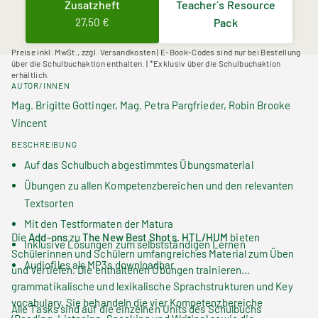
Zusatzheft
Teacher´s Resource
27,50 €
Pack
Preise inkl. MwSt., zzgl. Versandkosten | E-Book-Codes sind nur bei Bestellung
über die Schulbuchaktion enthalten. | *Exklusiv über die Schulbuchaktion
erhältlich.
AUTOR/INNEN
Mag. Brigitte Gottinger, Mag. Petra Pargfrieder, Robin Brooke
Vincent
BESCHREIBUNG
Auf das Schulbuch abgestimmtes Übungsmaterial
Übungen zu allen Kompetenzbereichen und den relevanten
Textsorten
Mit den Testformaten der Matura
Die
Add-ons
zu
The New Best Shots.
HTL/HUM
bieten
Inklusive Lösungen zum selbstständigen Lernen
Schülerinnen und Schülern umfangreiches Material zum Üben
Audiofiles als MP3s downloadbar
und Vertiefen. Die enthaltenen Übungen trainieren
grammatikalische und lexikalische Sprachstrukturen und
Key
vocabulary.
Sie behandeln die vier Kompetenzbereiche
Alle Tasks sind auf die einzelnen
Units
des Schulbuchs