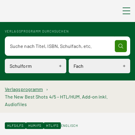
Direkt zum Inhalt
VERLAGSPROGRAMM DURCHSUCHEN
Verlagsprogramm Volltextsuche
Schulform
Fach
P
Verlagsprogramm
The New Best Shots 4/5 – HTL/HUM. Add-on inkl.
f
Audiofiles
a
d
HLFS/LFS
HUM/FS
HTL/FS
ENGLISCH