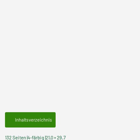
Inhaltsverzeichnis
132 Seiten
4-färbig
21,0 × 29,7