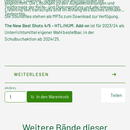
(Reading, Listening, Speaking
und
Writing)
sowie die
abgestimmt. Die Lösungen zu den Aufgabenstellungen und
Testformate der Reife- und Diplomprüfung und alle relevanten
Listening text transcripts
sind im Anhang des Buches enthalten.
Textsorten.
Die Soundfiles stehen als MP3s zum Download zur Verfügung.
The New Best Shots 4/5 – HTL/HUM. Add-on
ist für 2023/24 als
Unterrichtsmittel eigener Wahl bestellbar, in der
Schulbuchaktion ab 2024/25.
WEITERLESEN
ANZAHL
Teilen
Weitere Bände dieser