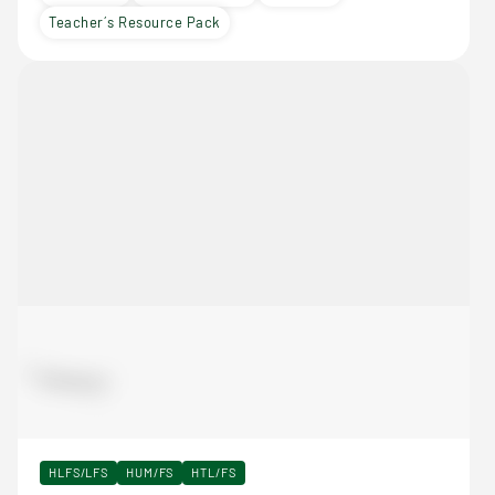
Teacher´s Resource Pack
HLFS/LFS
HUM/FS
HTL/FS