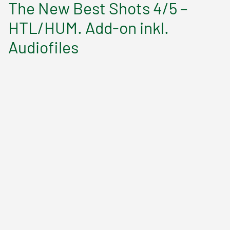
n
The New Best Shots 4/5 –
HTL/HUM. Add-on inkl.
a
Audiofiles
v
i
g
a
t
i
o
n