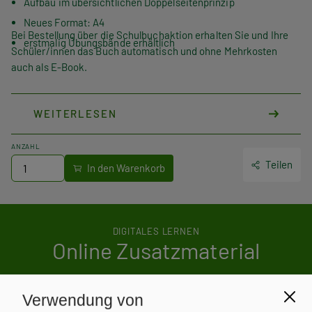
Aufbau im übersichtlichen Doppelseitenprinzip
Neues Format: A4
Bei Bestellung über die Schulbuchaktion erhalten Sie und Ihre
erstmalig Übungsbände erhältlich
Schüler/innen das Buch automatisch und ohne Mehrkosten
auch als E-Book.
WEITERLESEN
ANZAHL
Teilen
DIGITALES LERNEN
Online Zusatzmaterial
Für dieses Werk gibt es kostenlose Downloads für Lehrer/innen
Verwendung von
und Schüler/innen.