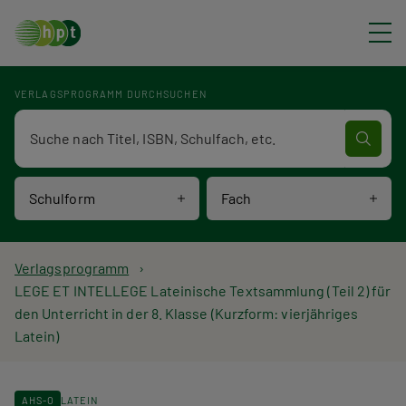
Direkt zum Inhalt
VERLAGSPROGRAMM DURCHSUCHEN
Verlagsprogramm Volltextsuche
Schulform
Fach
P
Verlagsprogramm
LEGE ET INTELLEGE Lateinische Textsammlung (Teil 2) für
f
den Unterricht in der 8. Klasse (Kurzform: vierjähriges
Latein)
a
d
AHS-O
LATEIN