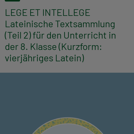
n
LEGE ET INTELLEGE
a
Lateinische Textsammlung
v
(Teil 2) für den Unterricht in
i
der 8. Klasse (Kurzform:
g
vierjähriges Latein)
a
t
i
o
n