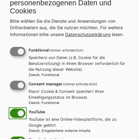
personenbezogenen Daten und
Cookies
ZUM ONLINE ZUSATZMATERIAL
Bitte wählen Sie die Dienste und Anwendungen von
Drittanbietern aus, die Sie nutzen möchten.
Für weitere
ZUM ONLINE ZUSATZMATERIAL
Informationen bitte unsere
Datenschutzerklärung
lesen.
Funktional
(immer erforderlich)
Speichern von Daten (z.B. Cookie für die
Benutzersitzung) in Ihrem Browser (erforderlich für
Weitere Bände dieser
die Nutzung dieser Website).
Zweck
:
Funktional
Schulbuchreihe
Consent manager
(immer erforderlich)
Klaro! Cookie & Consent speichert Ihren
Einwilligungsstatus im Browser.
Zweck
:
Funktional
YouTube
YouTube ist eine Online-Videoplattform, die zu
Google gehört.
Zweck
:
Eingebettete externe Inhalte