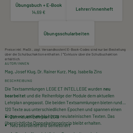
Übungsbuch + E-Book
Lehrer/innenheft
14,69 €
Übungsschularbeiten
Preise inkl. MwSt., zzgl. Versandkosten | E-Book-Codes sind nur bei Bestellung
über die Schulbuchaktion enthalten. | *Exklusiv über die Schulbuchaktion
erhältlich.
AUTOR/INNEN
Mag. Josef Klug, Dr. Rainer Kurz, Mag. Isabella Zins
BESCHREIBUNG
Die Textsammlungen
LEGE ET INTELLEGE
wurden
neu
bearbeitet
und die Reihenfolge der Module dem aktuellen
Lehrplan angepasst. Die beiden Textsammlungen bieten rund
120 Texte aus unterschiedlichen Epochen und spannen einen
Bogen von antiken bis hin zu neulateinischen Texten. Das
Zum neuen Lehrplan 2018
übersichtliche Doppelseitenprinzip bleibt erhalten.
Neu bearbeitet und semestriert