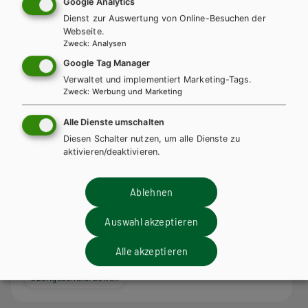
Google Analytics
Dienst zur Auswertung von Online-Besuchen der
Webseite.
Zweck
:
Analysen
Google Tag Manager
Verwaltet und implementiert Marketing-Tags.
Zweck
:
Werbung und Marketing
Alle Dienste umschalten
Diesen Schalter nutzen, um alle Dienste zu
AHS-O
aktivieren/deaktivieren.
LEGE ET INTELLEGE Lateinische
Textsammlung (Teil 1) für den Unterricht in
Ablehnen
der 7. Klasse (Kurzform: vierjähriges Latein)
Auswahl akzeptieren
Lehrbuch + E-Book
Lehrbuch E-Book Solo
Alle akzeptieren
Übungsbuch + E-Book
Lehrer/innenheft
Übungsschularbeiten