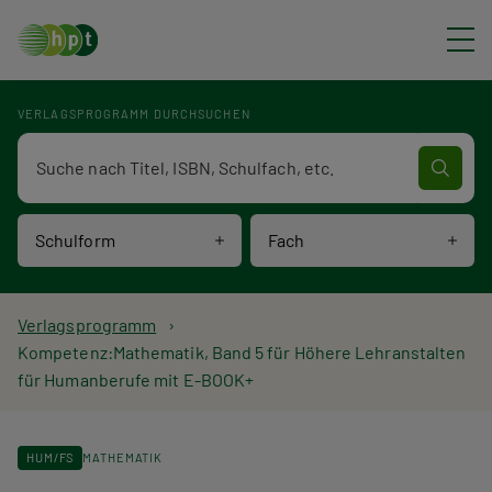
Direkt zum Inhalt
VERLAGSPROGRAMM DURCHSUCHEN
Verlagsprogramm Volltextsuche
Schulform
Fach
P
Verlagsprogramm
Kompetenz:Mathematik, Band 5 für Höhere Lehranstalten
f
für Humanberufe mit E-BOOK+
a
d
HUM/FS
MATHEMATIK