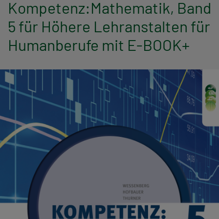
n
Kompetenz:Mathematik, Band
5 für Höhere Lehranstalten für
a
Humanberufe mit E-BOOK+
v
i
g
a
t
i
o
n