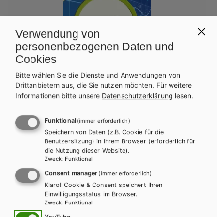
Verwendung von
personenbezogenen Daten und
Cookies
Bitte wählen Sie die Dienste und Anwendungen von
Drittanbietern aus, die Sie nutzen möchten.
Für weitere
Informationen bitte unsere
Datenschutzerklärung
lesen.
Funktional
(immer erforderlich)
HUM/FS
Speichern von Daten (z.B. Cookie für die
Kompetenz:Mathematik, Band 1 für Höhere
Benutzersitzung) in Ihrem Browser (erforderlich für
die Nutzung dieser Website).
Lehranstalten für Humanberufe
Zweck
:
Funktional
Consent manager
(immer erforderlich)
Lehrbuch + E-Book
Klaro! Cookie & Consent speichert Ihren
Einwilligungsstatus im Browser.
Zweck
:
Funktional
YouTube