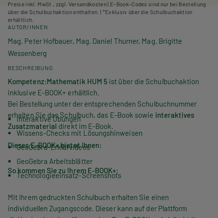
Preise inkl. MwSt., zzgl. Versandkosten | E-Book-Codes sind nur bei Bestellung
über die Schulbuchaktion enthalten. | *Exklusiv über die Schulbuchaktion
erhältlich.
AUTOR/INNEN
Mag. Peter Hofbauer, Mag. Daniel Thurner, Mag. Brigitte
Wessenberg
BESCHREIBUNG
Kompetenz:Mathematik HUM 5
ist über die Schulbuchaktion
inklusive E-BOOK+ erhältlich.
Bei Bestellung unter der entsprechenden Schulbuchnummer
erhalten Sie das Schulbuch, das E-Book sowie
interaktives
Interaktive Übungen
Zusatzmaterial
direkt im E-Book.
Wissens-Checks mit Lösungshinweisen
Dieses E-BOOK+ bietet Ihnen:
GeoGebra-Erklärvideos
GeoGebra Arbeitsblätter
So kommen Sie zu Ihrem E-BOOK+:
Technologieeinsatz-Screenshots
Mit Ihrem gedruckten Schulbuch erhalten Sie einen
individuellen Zugangscode. Dieser kann auf der Plattform