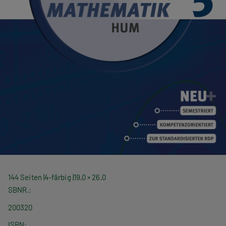
144 Seiten
4-färbig
19,0 × 26,0
SBNR.
200320
ISBN