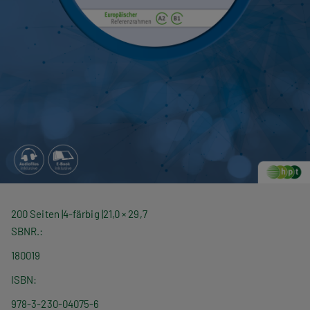
200 Seiten
4-färbig
21,0 × 29,7
SBNR.
180019
ISBN
978-3-230-04075-6