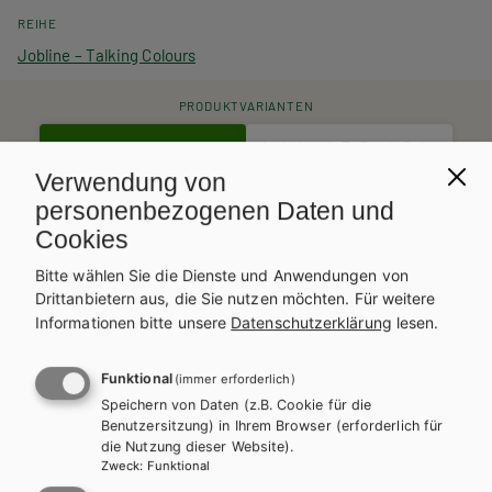
REIHE
Jobline – Talking Colours
PRODUKTVARIANTEN
Lehrbuch E-Book Solo
Lehrbuch + E-Book
18,75 €
Verwendung von
25,13 €
Schulbuchaktion*
personenbezogenen Daten und
Cookies
Teacher´s Guide
Bitte wählen Sie die Dienste und Anwendungen von
Drittanbietern aus, die Sie nutzen möchten.
Für weitere
Informationen bitte unsere
Datenschutzerklärung
lesen.
Preise inkl. MwSt., zzgl. Versandkosten | E-Book-Codes sind nur bei Bestellung
über die Schulbuchaktion enthalten. | *Exklusiv über die Schulbuchaktion
erhältlich.
Funktional
AUTOR/INNEN
(immer erforderlich)
Speichern von Daten (z.B. Cookie für die
Ing. Heinz Gaderer, MEd Heidemarie Haider, Dipl.-Päd. Ilse
Benutzersitzung) in Ihrem Browser (erforderlich für
Hoffer
die Nutzung dieser Website).
Zweck
:
Funktional
BESCHREIBUNG