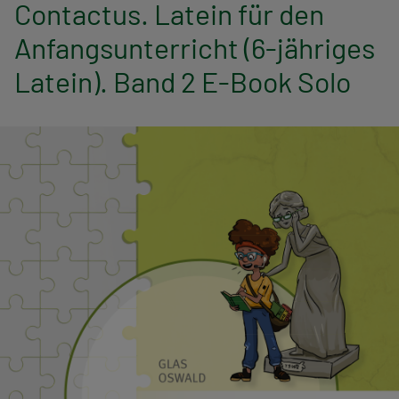
n
Contactus. Latein für den
Anfangsunterricht (6-jähriges
a
Latein). Band 2 E-Book Solo
v
i
g
a
t
i
o
n