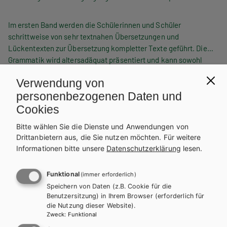
Im ersten Band werden die Schülerinnen und Schüler
schrittweise von sehr textnahen Übersetzungen und
Lückentexten zur Übersetzung kompletter Texte geführt. Die
Grammatik wird altersadäquat präsentiert und kann sowohl
induktiv als auch deduktiv vermittelt werden. Alle Übungen sind
Maßgeschneidertes Übungsmaterial sowie reichhaltiges
Verwendung von
kindgerecht und abwechslungsreich gestaltet, um die
interaktives Zusatzmaterial für Lehrende und Lernende rundet
personenbezogenen Daten und
Kreativität der Schülerinnen und Schüler anzuregen.
die neue Reihe ab.
Spielerischen Elemente, Denkaufgaben und Rätseln wird breiter
Cookies
Raum gegeben.
Bitte wählen Sie die Dienste und Anwendungen von
WEITERLESEN
Drittanbietern aus, die Sie nutzen möchten.
Für weitere
Informationen bitte unsere
Datenschutzerklärung
lesen.
Exklusiv über die Schulbuchaktion
Funktional
(immer erforderlich)
erhältlich.
Teilen
Speichern von Daten (z.B. Cookie für die
Benutzersitzung) in Ihrem Browser (erforderlich für
die Nutzung dieser Website).
Zweck
:
Funktional