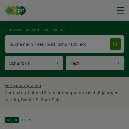
Direkt zum Inhalt
VERLAGSPROGRAMM DURCHSUCHEN
Verlagsprogramm Volltextsuche
Schulform
Fach
P
Verlagsprogramm
Contactus. Latein für den Anfangsunterricht (6-jähriges
f
Latein). Band 2 E-Book Solo
a
d
AHS-U
LATEIN