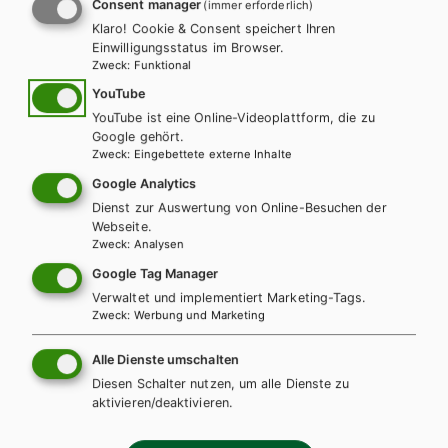
Weitere Bände dieser
Consent manager
(immer erforderlich)
Klaro! Cookie & Consent speichert Ihren
Schulbuchreihe
Einwilligungsstatus im Browser.
Zweck
:
Funktional
YouTube
YouTube ist eine Online-Videoplattform, die zu
Google gehört.
Zweck
:
Eingebettete externe Inhalte
Google Analytics
Dienst zur Auswertung von Online-Besuchen der
Webseite.
Zweck
:
Analysen
Google Tag Manager
Verwaltet und implementiert Marketing-Tags.
Zweck
:
Werbung und Marketing
Alle Dienste umschalten
Diesen Schalter nutzen, um alle Dienste zu
aktivieren/deaktivieren.