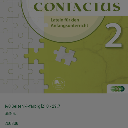
140 Seiten
4-färbig
21,0 × 29,7
SBNR.
206806