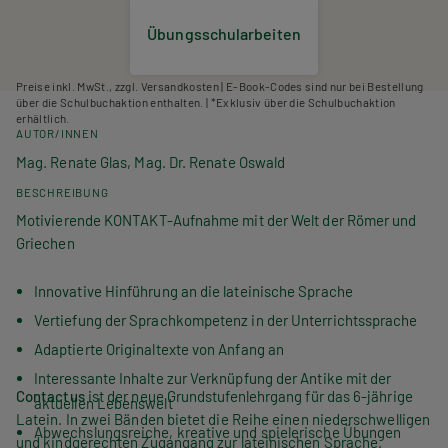
Übungsschularbeiten
Preise inkl. MwSt., zzgl. Versandkosten | E-Book-Codes sind nur bei Bestellung
über die Schulbuchaktion enthalten. | *Exklusiv über die Schulbuchaktion
erhältlich.
AUTOR/INNEN
Mag. Renate Glas, Mag. Dr. Renate Oswald
BESCHREIBUNG
Motivierende KONTAKT-Aufnahme mit der Welt der Römer und
Griechen
Innovative Hinführung an die lateinische Sprache
Vertiefung der Sprachkompetenz in der Unterrichtssprache
Adaptierte Originaltexte von Anfang an
Interessante Inhalte zur Verknüpfung der Antike mit der
Contactus
ist der neue Grundstufenlehrgang für das 6-jährige
aktuellen Lebenswelt
Latein. In zwei Bänden bietet die Reihe einen niederschwelligen
Abwechslungsreiche, kreative und spielerische Übungen
und kindgerechten Zugangang zur lateinischen Sprache.