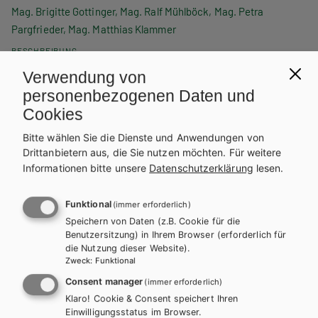
Mag. Brigitte Gottinger, Mag. Ralf Mühlböck, Mag. Petra
Pargfrieder, Mag. Matthias Klammer
BESCHREIBUNG
Dieses Werk ist über die Schulbuchaktion ohne gedrucktes
Verwendung von
Buch als E-BOOK+ Solo erhältlich. Bei Bestellung unter der
personenbezogenen Daten und
entsprechenden Schulbuchnummer erhalten Sie einen
Cookies
individuellen Zugangscode. Dieser kann auf digi4school.at
eingelöst werden. Das E-BOOK+ Solo wird dort Ihrem digitalen
Bitte wählen Sie die Dienste und Anwendungen von
WEITERLESEN
Bücherregal zugeordnet.
Drittanbietern aus, die Sie nutzen möchten.
Für weitere
Informationen bitte unsere
Datenschutzerklärung
lesen.
Exklusiv über die Schulbuchaktion
Funktional
(immer erforderlich)
erhältlich.
Teilen
Speichern von Daten (z.B. Cookie für die
Benutzersitzung) in Ihrem Browser (erforderlich für
die Nutzung dieser Website).
Zweck
:
Funktional
Consent manager
Weitere Bände dieser
(immer erforderlich)
Klaro! Cookie & Consent speichert Ihren
Schulbuchreihe
Einwilligungsstatus im Browser.