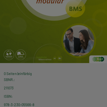
0 Seiten
einfärbig
SBNR.
211073
ISBN
978-3-230-05566-8