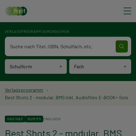
Direkt zum Inhalt
VERLAGSPROGRAMM DURCHSUCHEN
Verlagsprogramm Volltextsuche
Schulform
Fach
P
Verlagsprogramm
Best Shots 2 - modular. BMS inkl. Audiofiles E-BOOK+ Solo
f
a
HAK/HAS
HUM/FS
ENGLISCH
d
Best Shots 2 - modular. BMS