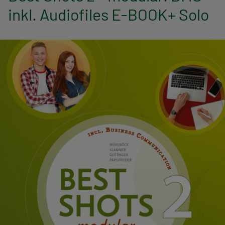
n
inkl. Audiofiles E-BOOK+ Solo
a
v
i
g
a
t
i
o
n