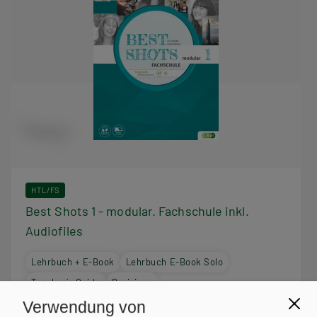
HTL/FS
Best Shots 1 - modular. Fachschule inkl.
Audiofiles
Lehrbuch + E-Book
Lehrbuch E-Book Solo
Teacher´s Guide
Revisions
Verwendung von