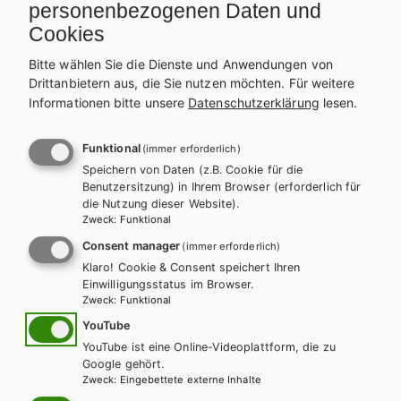
personenbezogenen Daten und
Cookies
Bitte wählen Sie die Dienste und Anwendungen von
Drittanbietern aus, die Sie nutzen möchten.
Für weitere
Informationen bitte unsere
Datenschutzerklärung
lesen.
Funktional
(immer erforderlich)
Speichern von Daten (z.B. Cookie für die
Benutzersitzung) in Ihrem Browser (erforderlich für
die Nutzung dieser Website).
Zweck
:
Funktional
Consent manager
(immer erforderlich)
Klaro! Cookie & Consent speichert Ihren
Einwilligungsstatus im Browser.
Zweck
:
Funktional
HTL/FS
YouTube
Best Shots 2 - modular. Fachschule inkl.
YouTube ist eine Online-Videoplattform, die zu
Google gehört.
Audiofiles
Zweck
:
Eingebettete externe Inhalte