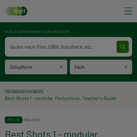
Direkt zum Inhalt
VERLAGSPROGRAMM DURCHSUCHEN
Verlagsprogramm Volltextsuche
Schulform
Fach
P
Verlagsprogramm
Best Shots 1 - modular. Fachschule, Teacher's Guide
f
a
HTL/FS
ENGLISCH
d
Best Shots 1 - modular.