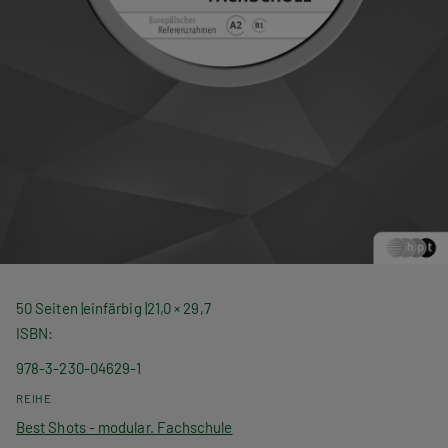
50 Seiten
einfärbig
21,0 × 29,7
ISBN
978-3-230-04629-1
REIHE
Best Shots - modular. Fachschule