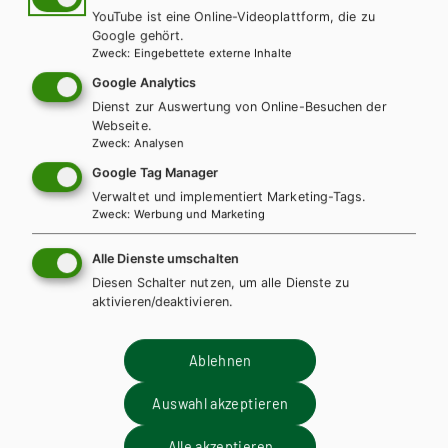
Altenpflegehilfe – kompetent handeln
YouTube ist eine Online-Videoplattform, die zu
Google gehört.
Lehrbuch
Lehrbuch + E-Book
Zweck
:
Eingebettete externe Inhalte
Google Analytics
Dienst zur Auswertung von Online-Besuchen der
Webseite.
Zweck
:
Analysen
Google Tag Manager
Verwaltet und implementiert Marketing-Tags.
Zweck
:
Werbung und Marketing
Alle Dienste umschalten
Diesen Schalter nutzen, um alle Dienste zu
aktivieren/deaktivieren.
Ablehnen
Auswahl akzeptieren
Alle akzeptieren