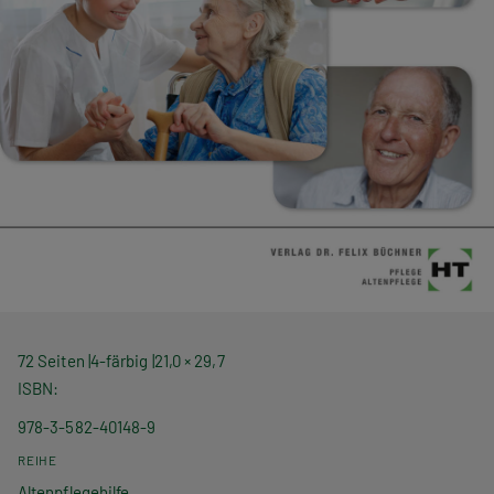
72 Seiten
4-färbig
21,0 × 29,7
ISBN
978-3-582-40148-9
REIHE
Altenpflegehilfe