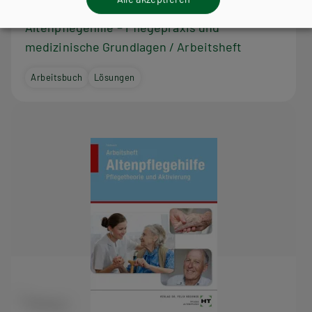
HUM/FS
HUT
Altenpflegehilfe – Pflegepraxis und
medizinische Grundlagen / Arbeitsheft
Arbeitsbuch
Lösungen