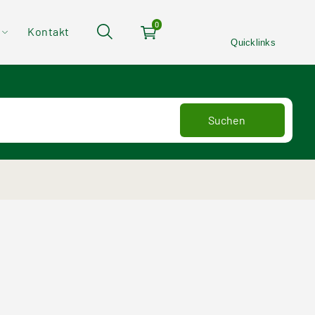
Quickli
0
Kontakt
Quicklinks