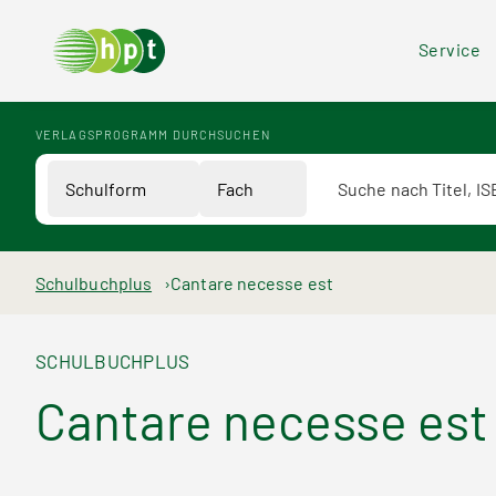
Hea
Service
Men
VERLAGSPROGRAMM DURCHSUCHEN
Verlagsprogramm Voll
Schulform
Fach
Pfadnavigation
Schulbuchplus
Cantare necesse est
SCHULBUCHPLUS
Cantare necesse est