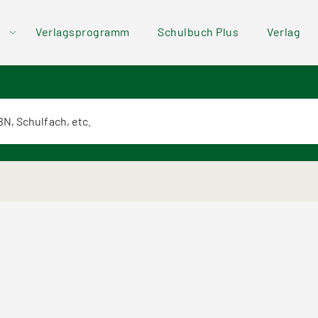
der
Direkt zum Inhalt
Verlagsprogramm
Schulbuch Plus
Verlag
ü
textsuche