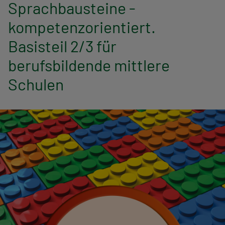
n
Sprachbausteine -
kompetenzorientiert.
a
Basisteil 2/3 für
v
berufsbildende mittlere
i
Schulen
g
a
t
i
o
n