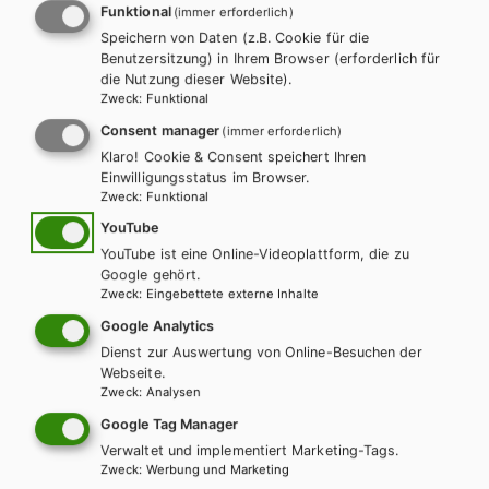
Funktional
(immer erforderlich)
Inhaltsverzeichnis
Leseprobe
Speichern von Daten (z.B. Cookie für die
Benutzersitzung) in Ihrem Browser (erforderlich für
200 Seiten
4-färbig
21,0 × 29,7
die Nutzung dieser Website).
Zweck
:
Funktional
SBNR.
Consent manager
(immer erforderlich)
170035
Klaro! Cookie & Consent speichert Ihren
Einwilligungsstatus im Browser.
ISBN
Zweck
:
Funktional
978-3-230-03775-6
YouTube
REIHE
YouTube ist eine Online-Videoplattform, die zu
Google gehört.
Sprachbausteine – kompetenzorientiert. Ausgabe für
Zweck
:
Eingebettete externe Inhalte
berufsbildende mittlere Schulen
Google Analytics
Dienst zur Auswertung von Online-Besuchen der
PRODUKTVARIANTEN
Webseite.
Zweck
:
Analysen
Preise inkl. MwSt., zzgl. Versandkosten | E-Book-Codes sind nur bei Bestellung
über die Schulbuchaktion enthalten. | *Exklusiv über die Schulbuchaktion
Google Tag Manager
erhältlich.
AUTOR/INNEN
Verwaltet und implementiert Marketing-Tags.
Zweck
:
Werbung und Marketing
Mag. Gertraud Geisler, Mag. Wolfgang Schörkhuber, Mag.