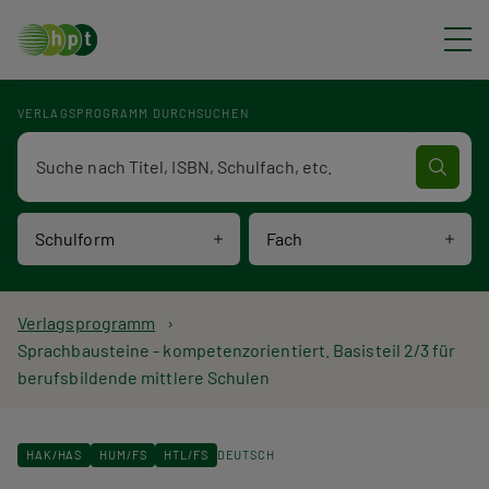
Direkt zum Inhalt
VERLAGSPROGRAMM DURCHSUCHEN
Verlagsprogramm Volltextsuche
Schulform
Fach
P
Verlagsprogramm
Sprachbausteine - kompetenzorientiert. Basisteil 2/3 für
f
berufsbildende mittlere Schulen
a
d
HAK/HAS
HUM/FS
HTL/FS
DEUTSCH