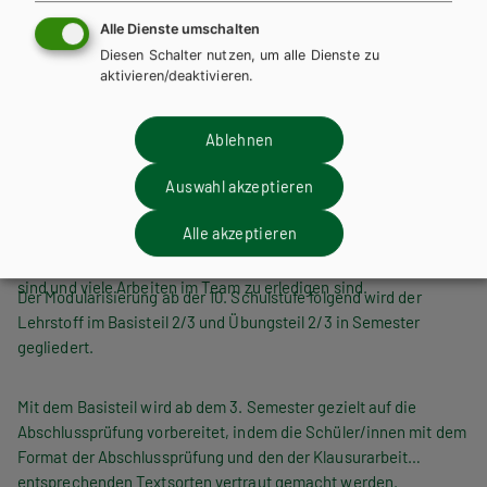
Reinhard Stockinger
Alle Dienste umschalten
BESCHREIBUNG
Diesen Schalter nutzen, um alle Dienste zu
Die bewährte Reihe wurde an das neue Kompetenzmodell
aktivieren/deaktivieren.
angepasst. In allen Aufgabenstellungen sind die
Kompetenzbereiche und die detaillierten Deskriptoren
Ablehnen
angegeben, die geübten Kompetenzen werden in
abschließenden Kompetenztests überprüft.
Bei der Bearbeitung der Reihe für BMS wurde auf die
Auswahl akzeptieren
zunehmend heterogene Schüler/innengeneration insofern
Alle akzeptieren
Rücksicht genommen, als die Aufgabenstellungen trotz hoher
Anforderungen bezüglich der Kompetenzen nicht zu schwierig
sind und viele Arbeiten im Team zu erledigen sind.
Der Modularisierung ab der 10. Schulstufe folgend wird der
Lehrstoff im Basisteil 2/3 und Übungsteil 2/3 in Semester
gegliedert.
Mit dem Basisteil wird ab dem 3. Semester gezielt auf die
Abschlussprüfung vorbereitet, indem die Schüler/innen mit dem
Format der Abschlussprüfung und den der Klausurarbeit
entsprechenden Textsorten vertraut gemacht werden.