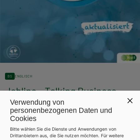
BS
ENGLISCH
Jobline – Talking Business
Verwendung von
personenbezogenen Daten und
Auf dieser Seite finden Sie kostenlose Unterrichtsmaterialien zu
unseren Schulbüchern.
Cookies
INHALTE FÜR LEHRER/INNEN
Bitte wählen Sie die Dienste und Anwendungen von
Drittanbietern aus, die Sie nutzen möchten.
Für weitere