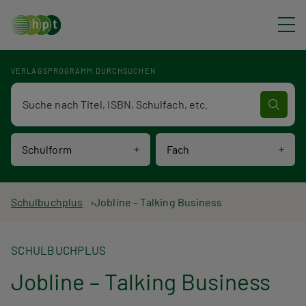
Direkt zum Inhalt
VERLAGSPROGRAMM DURCHSUCHEN
Verlagsprogramm Volltextsuche
Schulform
Fach
P
Schulbuchplus
Jobline – Talking Business
f
SCHULBUCHPLUS
a
Jobline – Talking Business
d