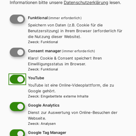
Informationen bitte unsere
Datenschutzerklärung
lesen.
Für diese Inhalte müssen Sie mit einem
Lehrerkonto
registriert sein.
Funktional
(immer erforderlich)
INHALTE FÜR SCHÜLER/INNEN
Speichern von Daten (z.B. Cookie für die
Benutzersitzung) in Ihrem Browser (erforderlich für
GRATIS SCHÜLER/INNEN-MP3S
die Nutzung dieser Website).
Zweck
:
Funktional
Consent manager
(immer erforderlich)
WORDLIST
Klaro! Cookie & Consent speichert Ihren
Einwilligungsstatus im Browser.
Zweck
:
Funktional
YouTube
Gratis Schüler/innen-MP3s
YouTube ist eine Online-Videoplattform, die zu
Google gehört.
Zweck
:
Eingebettete externe Inhalte
Alle Hörübungen zu Jobline – Talking Business
Google Analytics
Dienst zur Auswertung von Online-Besuchen der
Webseite.
Zweck
:
Analysen
Wordlist
Google Tag Manager