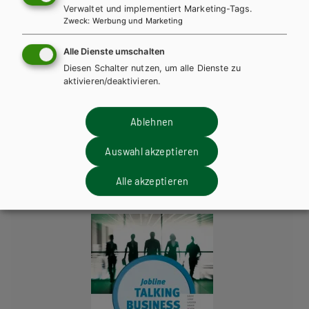
Verwaltet und implementiert Marketing-Tags.
Zweck
:
Werbung und Marketing
Vocabulary A-Units 1-35
PDF | 549.43 KB
Alle Dienste umschalten
Vocabulary B-Units 1-45
PDF | 399.1 KB
Diesen Schalter nutzen, um alle Dienste zu
aktivieren/deaktivieren.
Ablehnen
Diese Bücher könnten Sie
ebenfalls interessieren
Auswahl akzeptieren
Alle akzeptieren