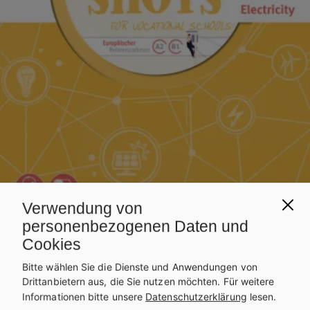
Verwendung von
personenbezogenen Daten und
Cookies
BS
ENGLISCH
Best Shots for Vocational
Bitte wählen Sie die Dienste und Anwendungen von
Drittanbietern aus, die Sie nutzen möchten.
Für weitere
Schools. Zusatzheft
Informationen bitte unsere
Datenschutzerklärung
lesen.