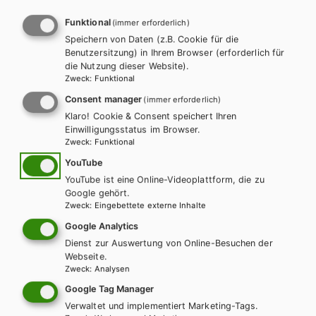
Electricity
Funktional
(immer erforderlich)
Speichern von Daten (z.B. Cookie für die
Benutzersitzung) in Ihrem Browser (erforderlich für
Auf dieser Seite finden Sie kostenlose Unterrichtsmaterialien zu
die Nutzung dieser Website).
unseren Schulbüchern.
Zweck
:
Funktional
Consent manager
(immer erforderlich)
INHALTE FÜR LEHRER/INNEN
Klaro! Cookie & Consent speichert Ihren
Einwilligungsstatus im Browser.
Für diese Inhalte müssen Sie mit einem
Lehrerkonto
Zweck
:
Funktional
registriert sein.
YouTube
INHALTE FÜR SCHÜLER/INNEN
YouTube ist eine Online-Videoplattform, die zu
Google gehört.
Zweck
:
Eingebettete externe Inhalte
MP3S UND TRANSCRIPTS
Google Analytics
Dienst zur Auswertung von Online-Besuchen der
Webseite.
Zweck
:
Analysen
MP3s und Transcripts
Google Tag Manager
Verwaltet und implementiert Marketing-Tags.