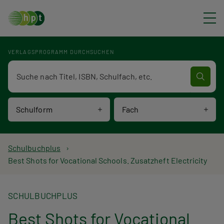
Direkt zum Inhalt
VERLAGSPROGRAMM DURCHSUCHEN
Verlagsprogramm Volltextsuche
Schulform
Fach
P
Schulbuchplus
Best Shots for Vocational Schools. Zusatzheft Electricity
f
a
SCHULBUCHPLUS
d
Best Shots for Vocational