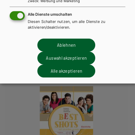
Zweck
:
Werbung und Marketing
Alle MP3s für die Listening Activities
Alle Dienste umschalten
Transcripts zum Download
PDF | 213.27 KB
Diesen Schalter nutzen, um alle Dienste zu
aktivieren/deaktivieren.
Ablehnen
Diese Bücher könnten Sie
ebenfalls interessieren
Auswahl akzeptieren
Alle akzeptieren