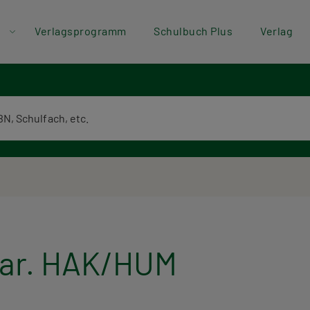
der
Direkt zum Inhalt
Verlagsprogramm
Schulbuch Plus
Verlag
ü
textsuche
lar. HAK/HUM