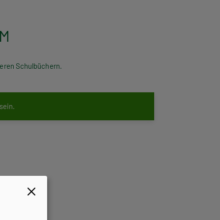
UM
nseren Schulbüchern.
 sein.