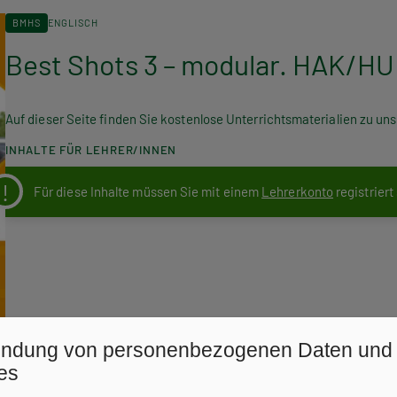
BMHS
ENGLISCH
Best Shots 3 – modular. HAK/H
Auf dieser Seite finden Sie kostenlose Unterrichtsmaterialien zu u
INHALTE FÜR LEHRER/INNEN
Für diese Inhalte müssen Sie mit einem
Lehrerkonto
registriert
ndung von personenbezogenen Daten und
es