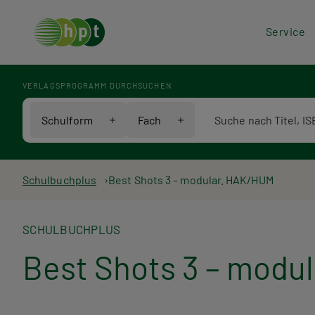
Hea
Service
Men
VERLAGSPROGRAMM DURCHSUCHEN
Verlagsprogramm Voll
Schulform
Fach
Pfadnavigation
Schulbuchplus
Best Shots 3 – modular. HAK/HUM
SCHULBUCHPLUS
Best Shots 3 – modu