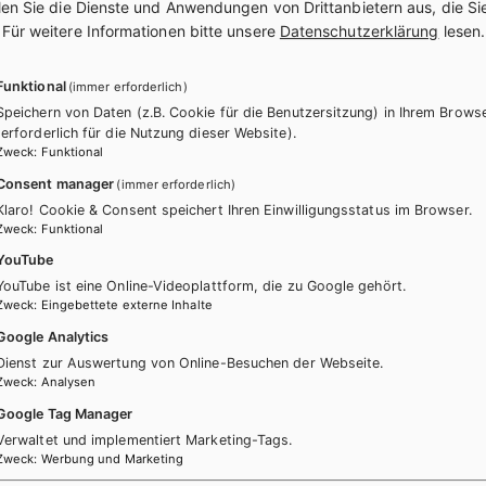
len Sie die Dienste und Anwendungen von Drittanbietern aus, die Si
.
Für weitere Informationen bitte unsere
Datenschutzerklärung
lesen.
Funktional
(immer erforderlich)
Speichern von Daten (z.B. Cookie für die Benutzersitzung) in Ihrem Brows
(erforderlich für die Nutzung dieser Website).
Zweck
:
Funktional
Consent manager
(immer erforderlich)
ücher könnten Sie ebenfalls inter
Klaro! Cookie & Consent speichert Ihren Einwilligungsstatus im Browser.
Zweck
:
Funktional
YouTube
YouTube ist eine Online-Videoplattform, die zu Google gehört.
Zweck
:
Eingebettete externe Inhalte
Google Analytics
Dienst zur Auswertung von Online-Besuchen der Webseite.
Zweck
:
Analysen
Google Tag Manager
Verwaltet und implementiert Marketing-Tags.
Zweck
:
Werbung und Marketing