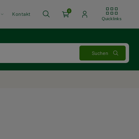
Quickli
0
Kontakt
Quicklinks