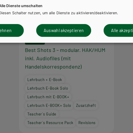
Alle Dienste umschalten
Diesen Schalter nutzen, um alle Dienste zu aktivieren/deaktivieren.
lehnen
Auswahl akzeptieren
Alle akzept
HAK/HAS
Best Shots 3 – modular. HAK/HUM
inkl. Audiofiles (mit
Handelskorrespondenz)
Lehrbuch + E-Book
Lehrbuch E-Book Solo
Lehrbuch mit E-BOOK+
Lehrbuch E-BOOK+ Solo
Zusatzheft
Teacher´s Guide
Teacher´s Resource Pack
Revisions