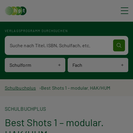
Direkt zum Inhalt
VERLAGSPROGRAMM DURCHSUCHEN
Verlagsprogramm Volltextsuche
Schulform
Fach
P
Schulbuchplus
Best Shots 1 – modular. HAK/HUM
f
SCHULBUCHPLUS
a
Best Shots 1 – modular.
d