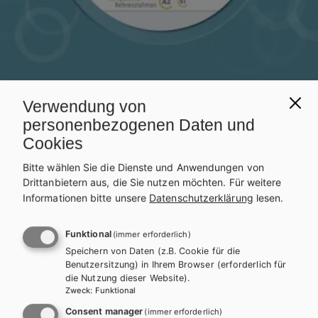
Verwendung von
personenbezogenen Daten und
Cookies
Bitte wählen Sie die Dienste und Anwendungen von
Drittanbietern aus, die Sie nutzen möchten.
Für weitere
Informationen bitte unsere
Datenschutzerklärung
lesen.
BMHS
ENGLISCH
Best Shots 1 – modular.
Funktional
(immer erforderlich)
Speichern von Daten (z.B. Cookie für die
HAK/HUM
Benutzersitzung) in Ihrem Browser (erforderlich für
die Nutzung dieser Website).
Zweck
:
Funktional
Auf dieser Seite finden Sie kostenlose Unterrichtsmaterialien zu
Consent manager
(immer erforderlich)