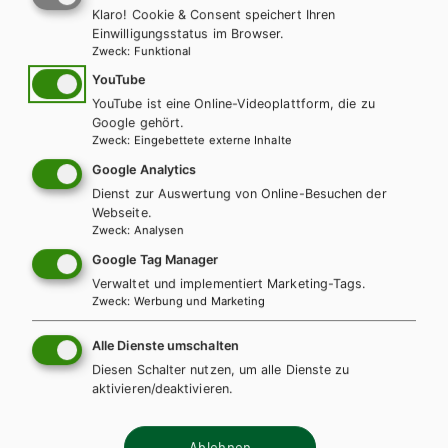
unseren Schulbüchern.
Klaro! Cookie & Consent speichert Ihren
Einwilligungsstatus im Browser.
INHALTE FÜR LEHRER/INNEN
Zweck
:
Funktional
YouTube
Für diese Inhalte müssen Sie mit einem
Lehrerkonto
YouTube ist eine Online-Videoplattform, die zu
registriert sein.
Google gehört.
Zweck
:
Eingebettete externe Inhalte
Google Analytics
Dienst zur Auswertung von Online-Besuchen der
Webseite.
Diese Bücher könnten Sie
Zweck
:
Analysen
ebenfalls interessieren
Google Tag Manager
Verwaltet und implementiert Marketing-Tags.
Zweck
:
Werbung und Marketing
Alle Dienste umschalten
Diesen Schalter nutzen, um alle Dienste zu
aktivieren/deaktivieren.
Ablehnen