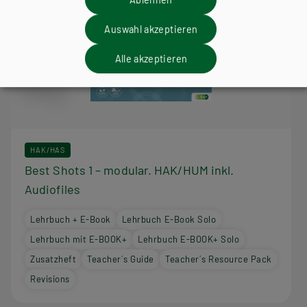
Auswahl akzeptieren
Alle akzeptieren
HAK/HAS
Best Shots 1 – modular. HAK/HUM inkl.
Audiofiles
Lehrbuch + E-Book
Lehrbuch E-Book Solo
Lehrbuch mit E-BOOK+
Lehrbuch E-BOOK+ Solo
Zusatzheft
Teacher´s Guide
Teacher´s Resource Pack
Revisions