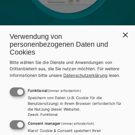
Verwendung von
personenbezogenen Daten und
Cookies
Bitte wählen Sie die Dienste und Anwendungen von
Drittanbietern aus, die Sie nutzen möchten.
Für weitere
Informationen bitte unsere
Datenschutzerklärung
lesen.
BMHS
ENGLISCH
Funktional
(immer erforderlich)
Best Shots 1 – modular.
Speichern von Daten (z.B. Cookie für die
Benutzersitzung) in Ihrem Browser (erforderlich für
Fachschule
die Nutzung dieser Website).
Zweck
:
Funktional
Consent manager
(immer erforderlich)
Auf dieser Seite finden Sie kostenlose Unterrichtsmaterialien zu
Klaro! Cookie & Consent speichert Ihren