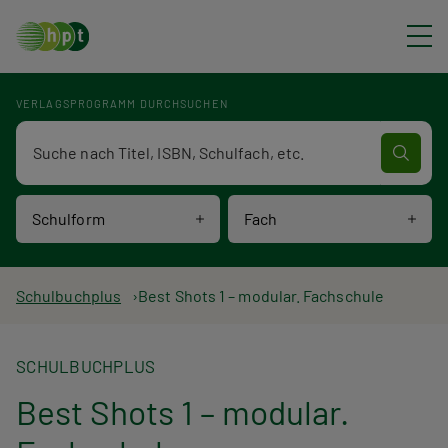
Direkt zum Inhalt
VERLAGSPROGRAMM DURCHSUCHEN
Verlagsprogramm Volltextsuche
Schulform
Fach
P
Schulbuchplus
Best Shots 1 – modular. Fachschule
f
SCHULBUCHPLUS
a
Best Shots 1 – modular.
d