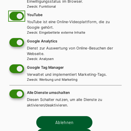
unseren Schulbüchern.
Einwilligungsstatus im Browser.
Zweck
:
Funktional
INHALTE FÜR LEHRER/INNEN
YouTube
YouTube ist eine Online-Videoplattform, die zu
Für diese Inhalte müssen Sie mit einem
Lehrerkonto
Google gehört.
registriert sein.
Zweck
:
Eingebettete externe Inhalte
Google Analytics
Dienst zur Auswertung von Online-Besuchen der
Webseite.
Zweck
:
Analysen
Diese Bücher könnten Sie
Google Tag Manager
ebenfalls interessieren
Verwaltet und implementiert Marketing-Tags.
Zweck
:
Werbung und Marketing
Alle Dienste umschalten
Diesen Schalter nutzen, um alle Dienste zu
aktivieren/deaktivieren.
Ablehnen