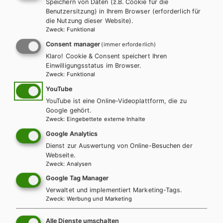
Speichern von Daten (z.B. Cookie für die
Benutzersitzung) in Ihrem Browser (erforderlich für
die Nutzung dieser Website).
Zweck
:
Funktional
Consent manager
(immer erforderlich)
Klaro! Cookie & Consent speichert Ihren
Einwilligungsstatus im Browser.
Zweck
:
Funktional
YouTube
YouTube ist eine Online-Videoplattform, die zu
Google gehört.
Zweck
:
Eingebettete externe Inhalte
Google Analytics
Dienst zur Auswertung von Online-Besuchen der
BMHS
DEUTSCH
Webseite.
Zweck
:
Analysen
KOMPETENZ:DEUTSCH – neu.
Google Tag Manager
Trainingsteil 1
Verwaltet und implementiert Marketing-Tags.
Zweck
:
Werbung und Marketing
Alle Dienste umschalten