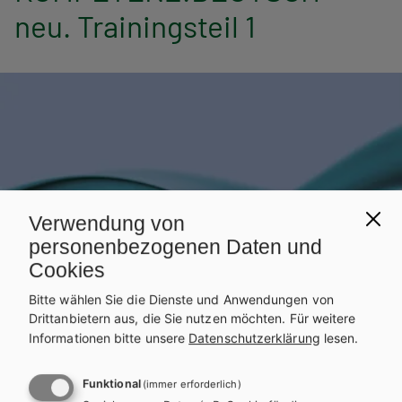
n
neu. Trainingsteil 1
a
v
i
g
a
t
Verwendung von
personenbezogenen Daten und
i
Cookies
o
Bitte wählen Sie die Dienste und Anwendungen von
Drittanbietern aus, die Sie nutzen möchten.
Für weitere
n
Informationen bitte unsere
Datenschutzerklärung
lesen.
Funktional
(immer erforderlich)