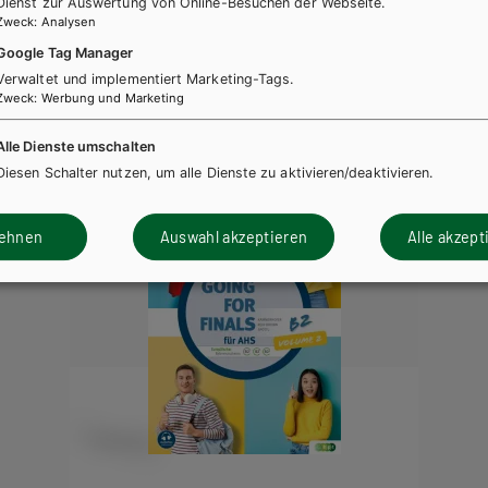
Dienst zur Auswertung von Online-Besuchen der Webseite.
Zweck
:
Analysen
Google Tag Manager
ücher könnten Sie ebenfalls inter
Verwaltet und implementiert Marketing-Tags.
Zweck
:
Werbung und Marketing
Alle Dienste umschalten
Diesen Schalter nutzen, um alle Dienste zu aktivieren/deaktivieren.
lehnen
Auswahl akzeptieren
Alle akzept