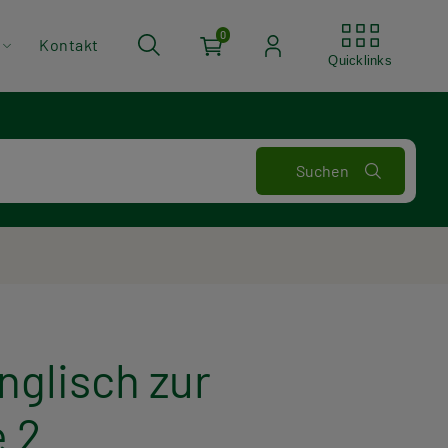
Quickli
0
Kontakt
Quicklinks
nglisch zur
e 2