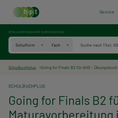
Hea
Service
Men
VERLAGSPROGRAMM DURCHSUCHEN
Verlagsprogramm Voll
Schulform
Fach
Pfadnavigation
Schulbuchplus
Going for Finals B2 für AHS – Übungsbuch 
SCHULBUCHPLUS
Going for Finals B2 
Maturavorbereitung i