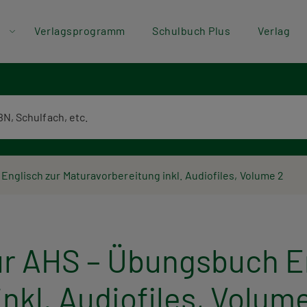
der
Direkt zum Inhalt
Verlagsprogramm
Schulbuch Plus
Verlag
ü
textsuche
Englisch zur Maturavorbereitung inkl. Audiofiles, Volume 2
für AHS – Übungsbuch E
nkl. Audiofiles, Volum