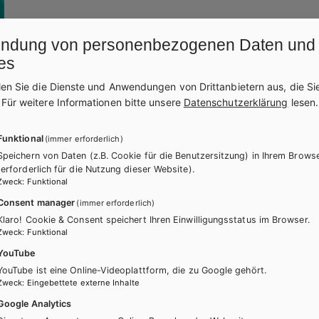
ndung von personenbezogenen Daten und
es
len Sie die Dienste und Anwendungen von Drittanbietern aus, die Si
.
Für weitere Informationen bitte unsere
Datenschutzerklärung
lesen.
Funktional
(immer erforderlich)
onen und Tipps
Speichern von Daten (z.B. Cookie für die Benutzersitzung) in Ihrem Brows
(erforderlich für die Nutzung dieser Website).
Zweck
:
Funktional
3)
PDF | 3.64 MB
Consent manager
(immer erforderlich)
Klaro! Cookie & Consent speichert Ihren Einwilligungsstatus im Browser.
Zweck
:
Funktional
YouTube
YouTube ist eine Online-Videoplattform, die zu Google gehört.
ner Link; BMB; 2024)
Zweck
:
Eingebettete externe Inhalte
Google Analytics