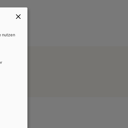
e nutzen
er