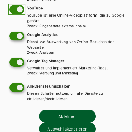
Textsorten – Informationen
YouTube
YouTube ist eine Online-Videoplattform, die zu Google
und Tipps
gehört.
Zweck
:
Eingebettete externe Inhalte
Google Analytics
Textsortenbroschüre AHS/BHS (pdf; 2023)
PDF | 3.64 MB
Dienst zur Auswertung von Online-Besuchen der
Webseite.
Zweck
:
Analysen
Linkliste
Google Tag Manager
Verwaltet und implementiert Marketing-Tags.
Zweck
:
Werbung und Marketing
Beurteilungsraster und Begleittexte B2 (externer Link, BMBWF; 20
Alle Dienste umschalten
Diesen Schalter nutzen, um alle Dienste zu
aktivieren/deaktivieren.
Ablehnen
Auswahl akzeptieren