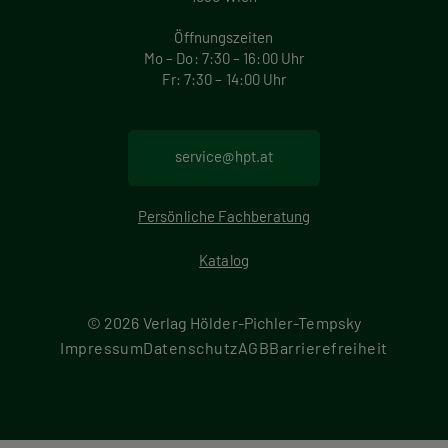
Öffnungszeiten
Mo – Do: 7:30 – 16:00 Uhr
Fr: 7:30 – 14:00 Uhr
service@hpt.at
Persönliche Fachberatung
Katalog
© 2026 Verlag Hölder-Pichler-Tempsky
F
Impressum
Datenschutz
AGB
Barrierefreiheit
u
ß