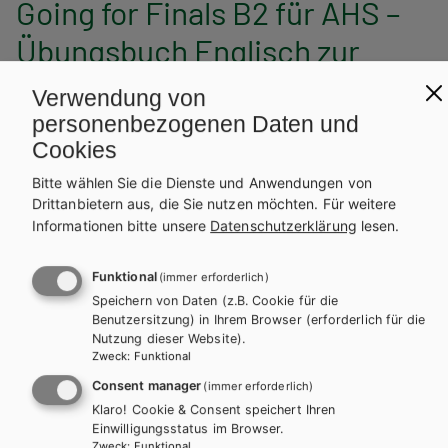
Going for Finals B2 für AHS –
Übungsbuch Englisch zur
Maturavorbereitung inkl.
Verwendung von
Audiofiles
personenbezogenen Daten und
Cookies
Bitte wählen Sie die Dienste und Anwendungen von
Auf dieser Seite finden Sie kostenlose Unterrichtsmaterialien zu
Drittanbietern aus, die Sie nutzen möchten.
Für weitere
unseren Schulbüchern.
Informationen bitte unsere
Datenschutzerklärung
lesen.
INHALTE FÜR SCHÜLER/INNEN
Funktional
(immer erforderlich)
TEXTSORTEN – INFORMATIONEN UND
Speichern von Daten (z.B. Cookie für die
TIPPS
Benutzersitzung) in Ihrem Browser (erforderlich für die
Nutzung dieser Website).
Zweck
:
Funktional
LINKLISTE
Consent manager
(immer erforderlich)
Klaro! Cookie & Consent speichert Ihren
Einwilligungsstatus im Browser.
Zweck
:
Funktional