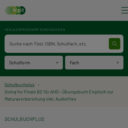
Direkt zum Inhalt
VERLAGSPROGRAMM DURCHSUCHEN
Verlagsprogramm Volltextsuche
Schulform
Fach
P
Schulbuchplus
Going for Finals B2 für AHS – Übungsbuch Englisch zur
f
Maturavorbereitung inkl. Audiofiles
a
d
SCHULBUCHPLUS