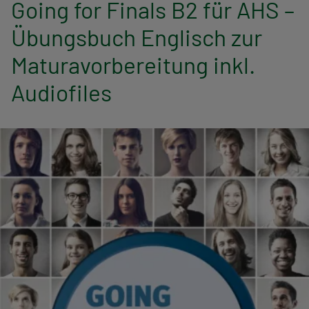
Going for Finals B2 für AHS –
n
Übungsbuch Englisch zur
a
Maturavorbereitung inkl.
v
Audiofiles
i
g
a
t
i
o
n