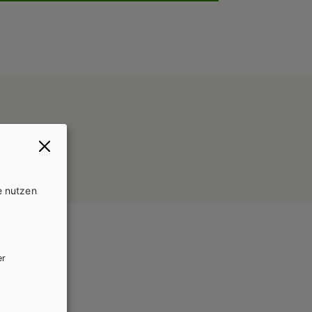
e nutzen
er