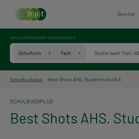
Hea
Service
Men
VERLAGSPROGRAMM DURCHSUCHEN
Verlagsprogramm Voll
Schulform
Fach
Pfadnavigation
Schulbuchplus
Best Shots AHS. Student's book 6
SCHULBUCHPLUS
Best Shots AHS. Stud