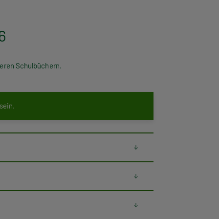
6
nseren Schulbüchern.
 sein.