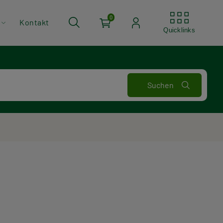
Quickli
0
Kontakt
Quicklinks