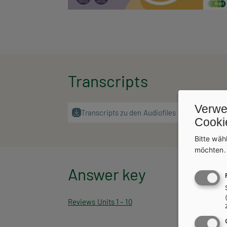
Transcripts
Verwe
Transcripts zu den Audiofiles
Cooki
Bitte wäh
möchten
Answer key
Reviews Units 1 – 10