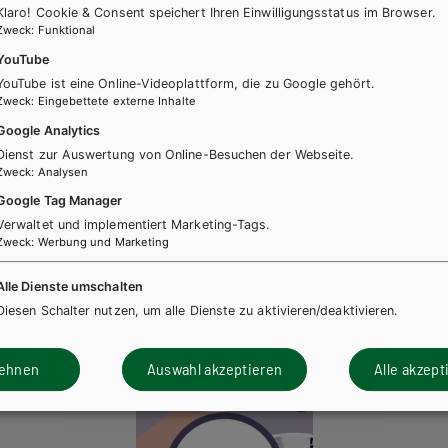
Klaro! Cookie & Consent speichert Ihren Einwilligungsstatus im Browser.
Zweck
:
Funktional
YouTube
YouTube ist eine Online-Videoplattform, die zu Google gehört.
Zweck
:
Eingebettete externe Inhalte
Google Analytics
Dienst zur Auswertung von Online-Besuchen der Webseite.
Zweck
:
Analysen
Google Tag Manager
Verwaltet und implementiert Marketing-Tags.
Zweck
:
Werbung und Marketing
ücher könnten Sie ebenfalls inter
Alle Dienste umschalten
Diesen Schalter nutzen, um alle Dienste zu aktivieren/deaktivieren.
lehnen
Auswahl akzeptieren
Alle akzept