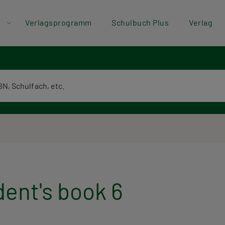
der
Direkt zum Inhalt
Verlagsprogramm
Schulbuch Plus
Verlag
ü
textsuche
ent's book 6