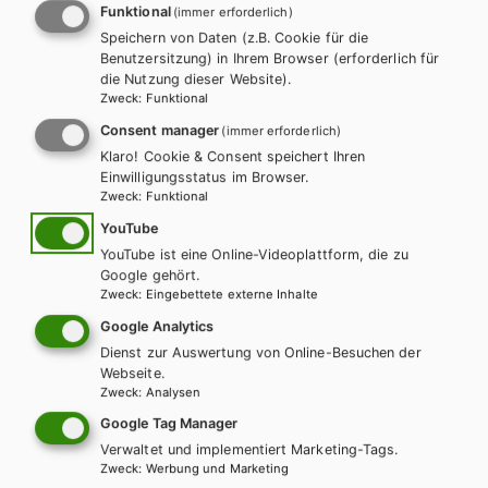
Funktional
(immer erforderlich)
Speichern von Daten (z.B. Cookie für die
Benutzersitzung) in Ihrem Browser (erforderlich für
die Nutzung dieser Website).
00:00
07:05
Zweck
:
Funktional
Consent manager
(immer erforderlich)
Klaro! Cookie & Consent speichert Ihren
C 7 (S. 58)
Einwilligungsstatus im Browser.
Zweck
:
Funktional
YouTube
YouTube ist eine Online-Videoplattform, die zu
C 14 (S. 68)
Google gehört.
Zweck
:
Eingebettete externe Inhalte
Google Analytics
C 21 (S. 72)
Dienst zur Auswertung von Online-Besuchen der
Webseite.
Zweck
:
Analysen
Google Tag Manager
C 32 (S. 81)
Verwaltet und implementiert Marketing-Tags.
Zweck
:
Werbung und Marketing