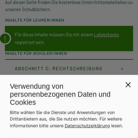
Auf dieser Seite finden Sie kostenlose Unterrichtsmaterialien zu
unseren Schulbüchern.
INHALTE FÜR LEHRER/INNEN
Für diese Inhalte müssen Sie mit einem
Lehrerkonto
registriert sein.
INHALTE FÜR SCHÜLER/INNEN
ABSCHNITT C: RECHTSCHREIBUNG
Verwendung von
personenbezogenen Daten und
Abschnitt C: Rechtschreibung
Cookies
Bitte wählen Sie die Dienste und Anwendungen von
Audio-Dateien
Drittanbietern aus, die Sie nutzen möchten.
Für weitere
Informationen bitte unsere
Datenschutzerklärung
lesen.
Anmerkung: Jeder Satz wird dreimal gesprochen.