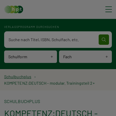
Direkt zum Inhalt
VERLAGSPROGRAMM DURCHSUCHEN
Verlagsprogramm Volltextsuche
Schulform
Fach
P
Schulbuchplus
KOMPETENZ:DEUTSCH - modular. Trainingsteil 2+
f
a
SCHULBUCHPLUS
d
KOMPETENZ:DEUTSCH -