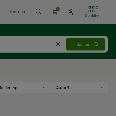
Quickli
0
Kontakt
Quicklinks