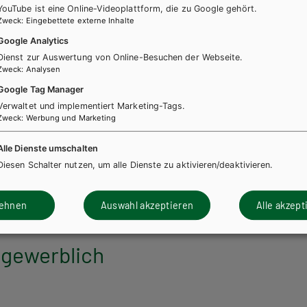
YouTube ist eine Online-Videoplattform, die zu Google gehört.
Zweck
:
Eingebettete externe Inhalte
Google Analytics
Dienst zur Auswertung von Online-Besuchen der Webseite.
Zweck
:
Analysen
ndte Naturwissenschaften
Google Tag Manager
enlehre, Band 2 für
Verwaltet und implementiert Marketing-Tags.
Zweck
:
Werbung und Marketing
sschulen, Kompetenzmodule
 und ANWA 6
Alle Dienste umschalten
Diesen Schalter nutzen, um alle Dienste zu aktivieren/deaktivieren.
h + E-Book
Lehrbuch E-Book Solo
lehnen
Auswahl akzeptieren
Alle akzept
 gewerblich