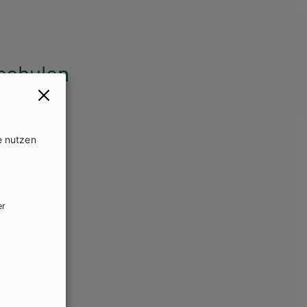
schulen
e nutzen
er