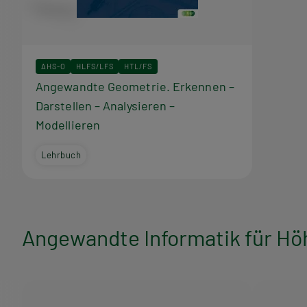
r
a
AHS-O
HLFS/LFS
HTL/FS
m
Angewandte Geometrie. Erkennen –
Darstellen – Analysieren –
m
Modellieren
Lehrbuch
Angewandte Informatik für Höh