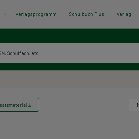
der
Direkt zum Inhalt
Verlagsprogramm
Schulbuch Plus
Verlag
ü
textsuche
satzmaterial