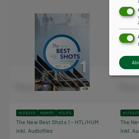
Ab
HLFS/LFS
HUM/FS
HTL/FS
HLFS/LF
The New Best Shots 1 – HTL/HUM
The Ne
inkl. Audiofiles
inkl. Au