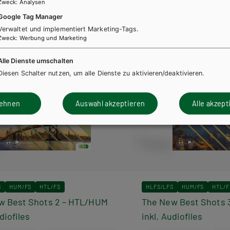
Zweck
:
Analysen
Google Tag Manager
Verwaltet und implementiert Marketing-Tags.
Zweck
:
Werbung und Marketing
Alle Dienste umschalten
Diesen Schalter nutzen, um alle Dienste zu aktivieren/deaktivieren.
lehnen
Auswahl akzeptieren
Alle akzept
S
HUM/FS
HTL/FS
HLFS/LFS
HUM/FS
HTL/F
w Best Shots 2 – HTL/HUM
The New Best Shots 
diofiles
inkl. Audiofiles