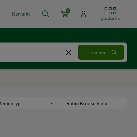
Quickli
0
Kontakt
Quicklinks