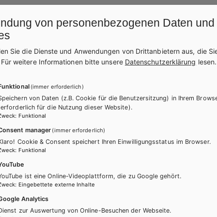
ndung von personenbezogenen Daten und
es
len Sie die Dienste und Anwendungen von Drittanbietern aus, die Si
.
Für weitere Informationen bitte unsere
Datenschutzerklärung
lesen.
Funktional
(immer erforderlich)
Speichern von Daten (z.B. Cookie für die Benutzersitzung) in Ihrem Brows
(erforderlich für die Nutzung dieser Website).
Zweck
:
Funktional
Consent manager
(immer erforderlich)
Klaro! Cookie & Consent speichert Ihren Einwilligungsstatus im Browser.
Zweck
:
Funktional
YouTube
YouTube ist eine Online-Videoplattform, die zu Google gehört.
UM
Zweck
:
Eingebettete externe Inhalte
Google Analytics
Dienst zur Auswertung von Online-Besuchen der Webseite.