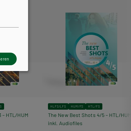
ieren
S
HLFS/LFS
HUM/FS
HTL/FS
3 – HTL/HUM
The New Best Shots 4/5 – HTL/HU
inkl. Audiofiles