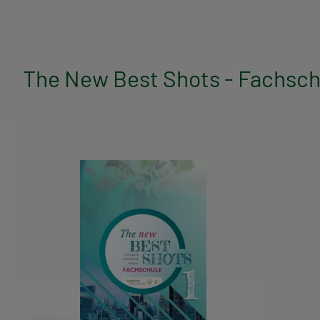
l
a
The New Best Shots - Fachsch
g
s
p
r
o
g