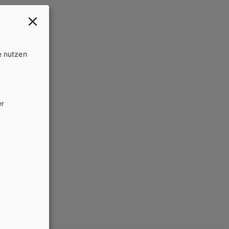
e nutzen
er