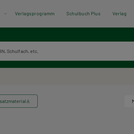
der
Direkt zum Inhalt
Verlagsprogramm
Schulbuch Plus
Verlag
ü
textsuche
satzmaterial