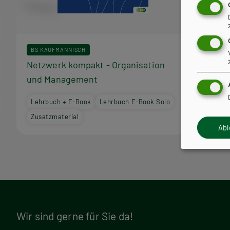
r
a
BS KAUFMÄNNISCH
m
Netzwerk kompakt - Organisation
und Management
m
Lehrbuch + E-Book
Lehrbuch E-Book Solo
Zusatzmaterial
Ab
Wir sind gerne für Sie da!