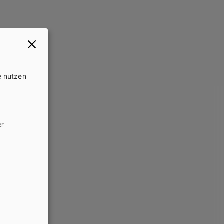
e nutzen
er