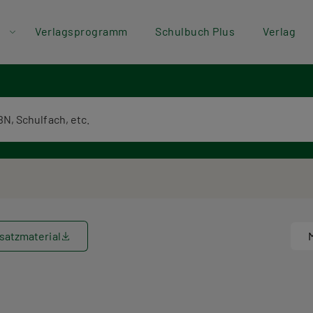
der
Direkt zum Inhalt
Verlagsprogramm
Schulbuch Plus
Verlag
ü
textsuche
satzmaterial