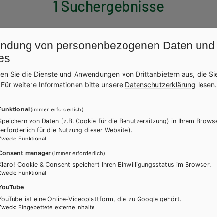
1 Suchergebnisse
ndung von personenbezogenen Daten und
es
len Sie die Dienste und Anwendungen von Drittanbietern aus, die Si
.
Für weitere Informationen bitte unsere
Datenschutzerklärung
lesen.
Funktional
(immer erforderlich)
Speichern von Daten (z.B. Cookie für die Benutzersitzung) in Ihrem Brows
(erforderlich für die Nutzung dieser Website).
Zweck
:
Funktional
Consent manager
(immer erforderlich)
Klaro! Cookie & Consent speichert Ihren Einwilligungsstatus im Browser.
Zweck
:
Funktional
YouTube
YouTube ist eine Online-Videoplattform, die zu Google gehört.
Zweck
:
Eingebettete externe Inhalte