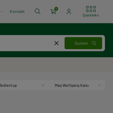
Quickli
0
Kontakt
Quicklinks