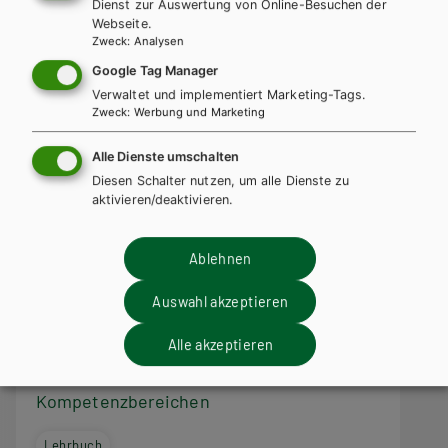
Dienst zur Auswertung von Online-Besuchen der
Webseite.
Zweck
:
Analysen
Google Tag Manager
Verwaltet und implementiert Marketing-Tags.
Zweck
:
Werbung und Marketing
Alle Dienste umschalten
Diesen Schalter nutzen, um alle Dienste zu
aktivieren/deaktivieren.
Ablehnen
Auswahl akzeptieren
AHS-O
Latein in unserer Zeit - Texterschließung.
Alle akzeptieren
Ein Hand- und Übungsbuch zu den
Kompetenzbereichen
Lehrbuch