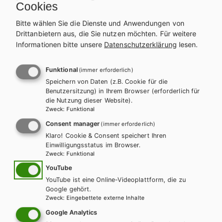
m
Cookies
AHS-O
AH
Artes. Das kompetenzorientierte
Art
Bitte wählen Sie die Dienste und Anwendungen von
Lehrbuch für den Latein-Grundkurs
Drittanbietern aus, die Sie nutzen möchten.
Für weitere
Le
Informationen bitte unsere
Datenschutzerklärung
lesen.
Lehrbuch + E-Book
Lehrbuch E-Book Solo
Üb
Funktional
Übungsbuch
Zusatzheft
Lehrer/innenheft
(immer erforderlich)
Speichern von Daten (z.B. Cookie für die
Übungsschularbeiten
Benutzersitzung) in Ihrem Browser (erforderlich für
die Nutzung dieser Website).
Zweck
:
Funktional
Consent manager
(immer erforderlich)
Klaro! Cookie & Consent speichert Ihren
Latein in unserer Zeit –
Einwilligungsstatus im Browser.
Zweck
:
Funktional
Sammelbände
YouTube
YouTube ist eine Online-Videoplattform, die zu
Google gehört.
Zweck
:
Eingebettete externe Inhalte
Google Analytics