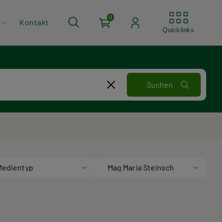
Quickli
0
Kontakt
Quicklinks