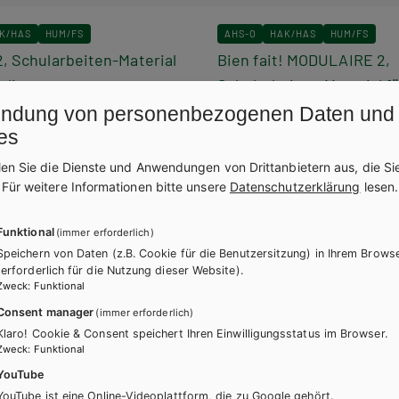
K/HAS
HUM/FS
AHS-O
HAK/HAS
HUM/FS
2, Schularbeiten-Material
Bien fait! MODULAIRE 2,
r/innen
Schularbeiten-Material f
Lehrer/innen mit CD-RO
ndung von personenbezogenen Daten und
+ E-Book
es
Lehrbuch + E-Book
E-Book Solo
len Sie die Dienste und Anwendungen von Drittanbietern aus, die Si
Lehrbuch E-Book Solo
mit E-BOOK+
.
Für weitere Informationen bitte unsere
Datenschutzerklärung
lesen.
Lehrbuch mit E-BOOK+
E-BOOK+ Solo
Lehrbuch E-BOOK+ Solo
enheft
Übungsschularbeiten
Funktional
(immer erforderlich)
Arbeitsbuch + E-Book
Speichern von Daten (z.B. Cookie für die Benutzersitzung) in Ihrem Brows
(erforderlich für die Nutzung dieser Website).
Arbeitsbuch E-Book Solo
Zweck
:
Funktional
Arbeitsbuch mit E-BOOK+
Consent manager
(immer erforderlich)
Arbeitsbuch E-BOOK+ Solo
Üb
Klaro! Cookie & Consent speichert Ihren Einwilligungsstatus im Browser.
Zweck
:
Funktional
Lehrer/innenheft
Für Lehrer/
YouTube
YouTube ist eine Online-Videoplattform, die zu Google gehört.