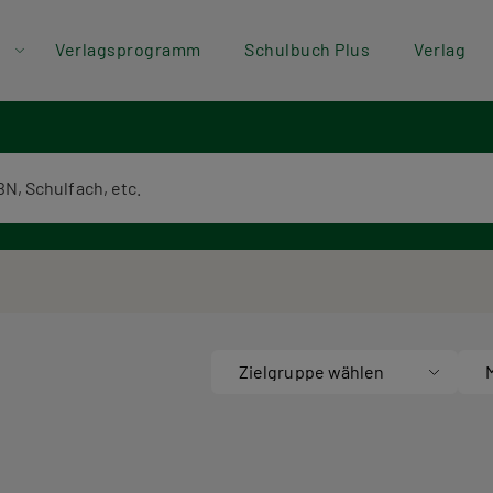
der
Direkt zum Inhalt
Verlagsprogramm
Schulbuch Plus
Verlag
ü
textsuche