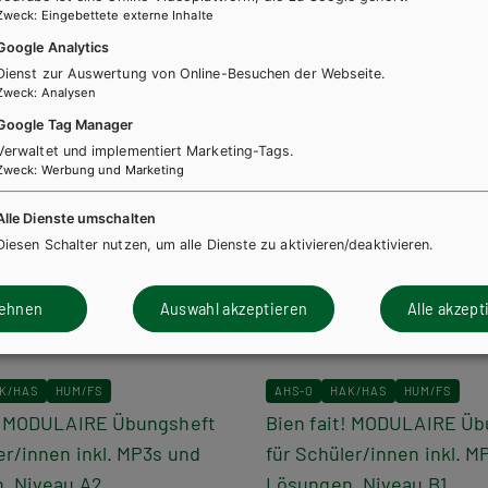
Zweck
:
Eingebettete externe Inhalte
Google Analytics
Dienst zur Auswertung von Online-Besuchen der Webseite.
Zweck
:
Analysen
Google Tag Manager
Verwaltet und implementiert Marketing-Tags.
Zweck
:
Werbung und Marketing
Alle Dienste umschalten
Diesen Schalter nutzen, um alle Dienste zu aktivieren/deaktivieren.
lehnen
Auswahl akzeptieren
Alle akzept
K/HAS
HUM/FS
AHS-O
HAK/HAS
HUM/FS
t! MODULAIRE Übungsheft
Bien fait! MODULAIRE Üb
er/innen inkl. MP3s und
für Schüler/innen inkl. M
, Niveau A2
Lösungen, Niveau B1