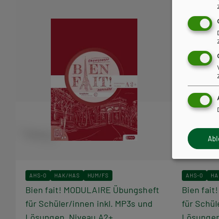
Ab
AHS-O
HAK/HAS
HUM/FS
AHS-O
HA
Bien fait! MODULAIRE Übungsheft
Bien fai
für Schüler/innen inkl. MP3s und
für Schül
Lösungen, Niveau A2+
Lösungen