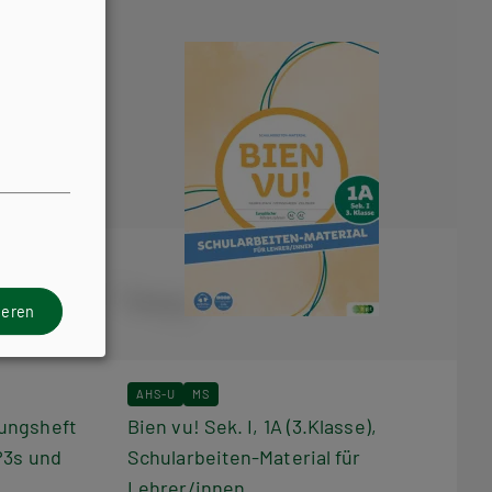
ieren
AHS-U
MS
ungsheft
Bien vu! Sek. I, 1A (3.Klasse),
P3s und
Schularbeiten-Material für
Lehrer/innen