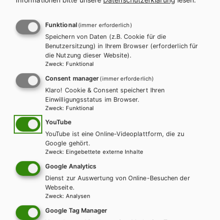
l
n
a
a
Funktional
(immer erforderlich)
Es konnten keine passenden
Speichern von Daten (z.B. Cookie für die
g
v
Benutzersitzung) in Ihrem Browser (erforderlich für
Produkte gefunden werden.
die Nutzung dieser Website).
s
i
Zweck
:
Funktional
Ändern Sie die Suchkriterien oder setzten Sie die Suche
Consent manager
(immer erforderlich)
p
g
zurück.
Klaro! Cookie & Consent speichert Ihren
Einwilligungsstatus im Browser.
r
a
Zweck
:
Funktional
o
t
YouTube
Zurücksetzen
YouTube ist eine Online-Videoplattform, die zu
g
i
Google gehört.
Zweck
:
Eingebettete externe Inhalte
r
o
Google Analytics
a
Dienst zur Auswertung von Online-Besuchen der
n
Webseite.
Zweck
:
Analysen
m
Wir sind gerne für Sie da!
Google Tag Manager