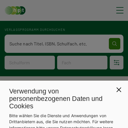
Direkt zum Inhalt
VERLAGSPROGRAMM DURCHSUCHEN
Verlagsprogramm Volltextsuche
Schulform
Fach
P
Verlagsprogramm
Verwendung von
V
f
personenbezogenen Daten und
Cookies
e
a
Bitte wählen Sie die Dienste und Anwendungen von
r
d
Drittanbietern aus, die Sie nutzen möchten.
Für weitere
Informationen bitte unsere
Datenschutzerklärung
lesen.