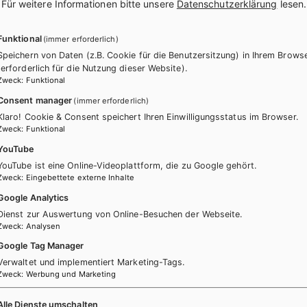
.
Für weitere Informationen bitte unsere
Datenschutzerklärung
lesen.
Funktional
(immer erforderlich)
Speichern von Daten (z.B. Cookie für die Benutzersitzung) in Ihrem Brows
(erforderlich für die Nutzung dieser Website).
Zweck
:
Funktional
Consent manager
(immer erforderlich)
Klaro! Cookie & Consent speichert Ihren Einwilligungsstatus im Browser.
 keine passenden Produkte gefun
Zweck
:
Funktional
YouTube
Ändern Sie die Suchkriterien oder setzten Sie die Suche zurück
YouTube ist eine Online-Videoplattform, die zu Google gehört.
Zweck
:
Eingebettete externe Inhalte
Google Analytics
Dienst zur Auswertung von Online-Besuchen der Webseite.
Zurücksetzen
Zweck
:
Analysen
Google Tag Manager
Verwaltet und implementiert Marketing-Tags.
Zweck
:
Werbung und Marketing
Alle Dienste umschalten