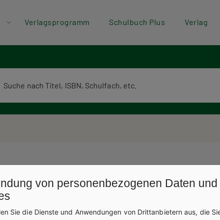
der
Direkt zum Inhalt
Verlagsprogramm
Schulbuch Plus
Verlag
ü
erlagsprogramm Volltextsuche
ndung von personenbezogenen Daten und
es
len Sie die Dienste und Anwendungen von Drittanbietern aus, die Si