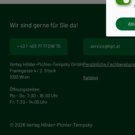
r
a
Wir sind gerne für Sie da!
Ab
m
+ 43 1 403 77 77 DW 70
service@hpt.at
m
Verlag Hölder-Pichler-Tempsky GmbH
Persönliche Fachberatung
Frankgasse 4 / 2. Stock
1090 Wien
Katalog
Öffnungszeiten
Mo – Do: 7:30 – 16:00 Uhr
Fr: 7:30 – 14:00 Uhr
© 2026 Verlag Hölder-Pichler-Tempsky