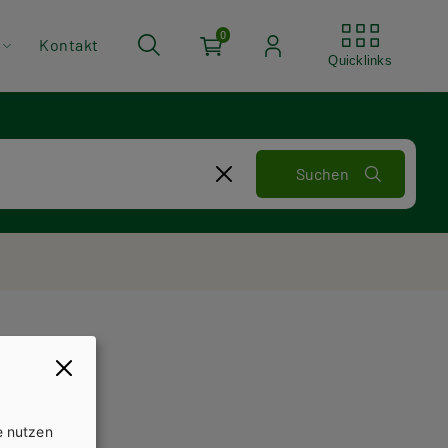
Quickli
0
Kontakt
Quicklinks
e nutzen