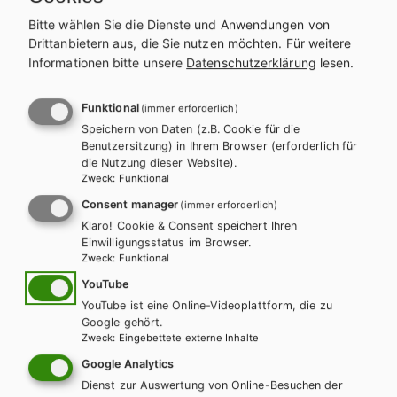
Bitte wählen Sie die Dienste und Anwendungen von
Drittanbietern aus, die Sie nutzen möchten.
Für weitere
Informationen bitte unsere
Datenschutzerklärung
lesen.
Funktional
(immer erforderlich)
Speichern von Daten (z.B. Cookie für die
Benutzersitzung) in Ihrem Browser (erforderlich für
die Nutzung dieser Website).
Zweck
:
Funktional
Consent manager
(immer erforderlich)
Klaro! Cookie & Consent speichert Ihren
Einwilligungsstatus im Browser.
Zweck
:
Funktional
YouTube
YouTube ist eine Online-Videoplattform, die zu
HAK/HAS
HA
Google gehört.
Kompetenz:Mathematik, Band 1 für
Kom
Zweck
:
Eingebettete externe Inhalte
Handelsakademien
Ha
Google Analytics
Dienst zur Auswertung von Online-Besuchen der