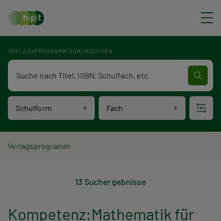
Direkt zum Inhalt
VERLAGSPROGRAMM DURCHSUCHEN
Verlagsprogramm Volltextsuche
Schulform
Fach
P
Verlagsprogramm
V
f
13 Suchergebnisse
e
a
r
d
Kompetenz:Mathematik für