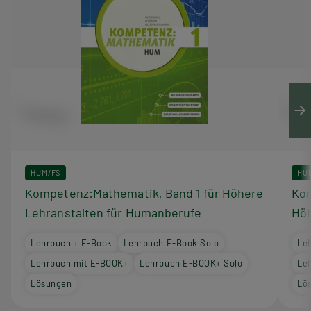
HUM/FS
HU
Kompetenz:Mathematik, Band 1 für Höhere
Kom
Lehranstalten für Humanberufe
Höh
Lehrbuch + E-Book
Lehrbuch E-Book Solo
Le
Lehrbuch mit E-BOOK+
Lehrbuch E-BOOK+ Solo
Le
Lösungen
Lö