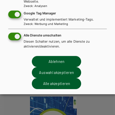
Webseite.
Lehrbuch + E-Book
Lehrbuch E-Book Solo
Le
Zweck
:
Analysen
Lehrbuch mit E-BOOK+
Lehrbuch E-BOOK+ Solo
Le
Google Tag Manager
Lösungen
Lö
Verwaltet und implementiert Marketing-Tags.
Zweck
:
Werbung und Marketing
Alle Dienste umschalten
Diesen Schalter nutzen, um alle Dienste zu
Kompetenz:Mathematik für
aktivieren/deaktivieren.
Höhere Lehranstalten für
Ablehnen
Humanberufe
Auswahl akzeptieren
Alle akzeptieren