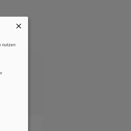
e nutzen
er