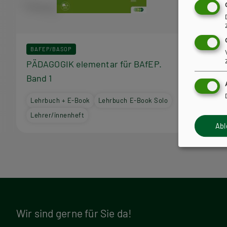
r
a
BAFEP/BASOP
BAFEP/B
m
PÄDAGOGIK elementar für BAfEP.
PÄDAGO
Band 1
Band 2
m
Lehrbuch + E-Book
Lehrbuch E-Book Solo
Lehrbuc
Lehrer/innenheft
Lehrer/
Ab
Wir sind gerne für Sie da!