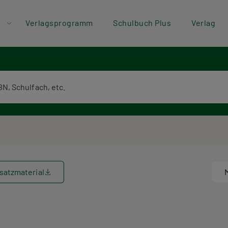
der
Direkt zum Inhalt
Verlagsprogramm
Schulbuch Plus
Verlag
ü
textsuche
satzmaterial