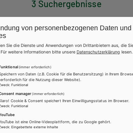
3 Suchergebnisse
ndung von personenbezogenen Daten und
es
len Sie die Dienste und Anwendungen von Drittanbietern aus, die Si
.
Für weitere Informationen bitte unsere
Datenschutzerklärung
lesen.
Funktional
(immer erforderlich)
Speichern von Daten (z.B. Cookie für die Benutzersitzung) in Ihrem Brows
(erforderlich für die Nutzung dieser Website).
Zweck
:
Funktional
Consent manager
(immer erforderlich)
Klaro! Cookie & Consent speichert Ihren Einwilligungsstatus im Browser.
Zweck
:
Funktional
YouTube
YouTube ist eine Online-Videoplattform, die zu Google gehört.
Zweck
:
Eingebettete externe Inhalte