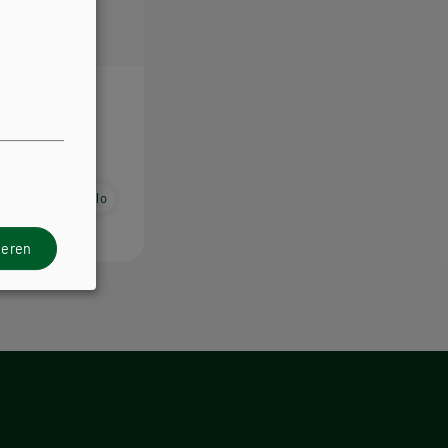
 für BAfEP.
buch E-Book Solo
ieren