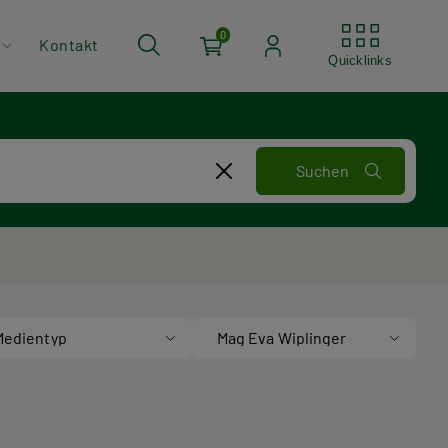
Quickli
0
Kontakt
Quicklinks