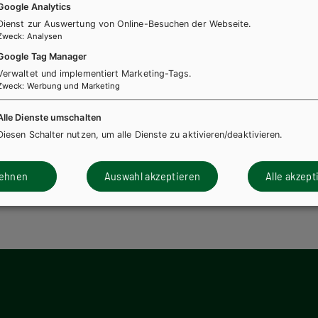
Google Analytics
Dienst zur Auswertung von Online-Besuchen der Webseite.
Zweck
:
Analysen
Google Tag Manager
ASOP
BAFEP/BASOP
Verwaltet und implementiert Marketing-Tags.
Zweck
:
Werbung und Marketing
GIK elementar für BAfEP.
PÄDAGOGIK elementar
Band 3
Alle Dienste umschalten
Diesen Schalter nutzen, um alle Dienste zu aktivieren/deaktivieren.
h + E-Book
Lehrbuch E-Book Solo
Lehrbuch + E-Book
Lehr
innenheft
Lehrer/innenheft
lehnen
Auswahl akzeptieren
Alle akzept