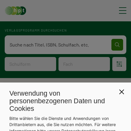
Direkt zum Inhalt
VERLAGSPROGRAMM DURCHSUCHEN
Verlagsprogramm Volltextsuche
Schulform
Fach
P
Verlagsprogramm
Verwendung von
V
f
personenbezogenen Daten und
Cookies
e
a
Bitte wählen Sie die Dienste und Anwendungen von
r
d
Drittanbietern aus, die Sie nutzen möchten.
Für weitere
Informationen bitte unsere
Datenschutzerklärung
lesen.