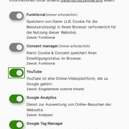
l
n
a
a
Funktional
(immer erforderlich)
Es konnten keine passenden
Speichern von Daten (z.B. Cookie für die
g
v
Benutzersitzung) in Ihrem Browser (erforderlich für
Produkte gefunden werden.
die Nutzung dieser Website).
s
i
Zweck
:
Funktional
Ändern Sie die Suchkriterien oder setzten Sie die Suche
Consent manager
(immer erforderlich)
p
g
zurück.
Klaro! Cookie & Consent speichert Ihren
Einwilligungsstatus im Browser.
r
a
Zweck
:
Funktional
o
t
YouTube
Zurücksetzen
YouTube ist eine Online-Videoplattform, die zu
g
i
Google gehört.
Zweck
:
Eingebettete externe Inhalte
r
o
Google Analytics
a
Dienst zur Auswertung von Online-Besuchen der
n
Webseite.
Zweck
:
Analysen
m
Wir sind gerne für Sie da!
Google Tag Manager