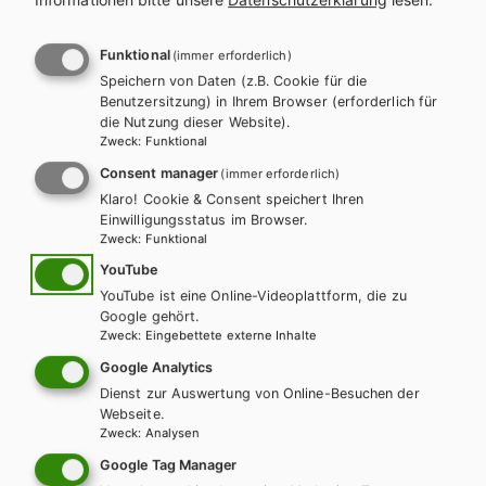
l
n
a
a
Funktional
(immer erforderlich)
Es konnten keine passenden
Speichern von Daten (z.B. Cookie für die
g
v
Benutzersitzung) in Ihrem Browser (erforderlich für
Produkte gefunden werden.
die Nutzung dieser Website).
s
i
Zweck
:
Funktional
Ändern Sie die Suchkriterien oder setzten Sie die Suche
Consent manager
(immer erforderlich)
p
g
zurück.
Klaro! Cookie & Consent speichert Ihren
Einwilligungsstatus im Browser.
r
a
Zweck
:
Funktional
o
t
YouTube
Zurücksetzen
YouTube ist eine Online-Videoplattform, die zu
g
i
Google gehört.
Zweck
:
Eingebettete externe Inhalte
r
o
Google Analytics
a
Dienst zur Auswertung von Online-Besuchen der
n
Webseite.
Zweck
:
Analysen
m
Wir sind gerne für Sie da!
Google Tag Manager