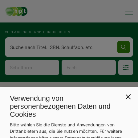
Direkt zum Inhalt
VERLAGSPROGRAMM DURCHSUCHEN
Verlagsprogramm Volltextsuche
Schulform
Fach
P
Verlagsprogramm
Verwendung von
V
f
personenbezogenen Daten und
Cookies
e
a
Bitte wählen Sie die Dienste und Anwendungen von
r
d
Drittanbietern aus, die Sie nutzen möchten.
Für weitere
Informationen bitte unsere
Datenschutzerklärung
lesen.