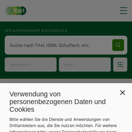
Direkt zum Inhalt
VERLAGSPROGRAMM DURCHSUCHEN
Verlagsprogramm Volltextsuche
Schulform
Fach
P
Verlagsprogramm
Verwendung von
V
f
personenbezogenen Daten und
Cookies
e
a
Bitte wählen Sie die Dienste und Anwendungen von
r
d
Drittanbietern aus, die Sie nutzen möchten.
Für weitere
Informationen bitte unsere
Datenschutzerklärung
lesen.