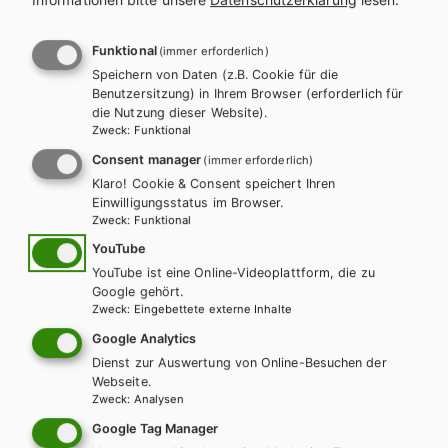
l
n
a
a
Funktional
(immer erforderlich)
Es konnten keine passenden
Speichern von Daten (z.B. Cookie für die
g
v
Benutzersitzung) in Ihrem Browser (erforderlich für
Produkte gefunden werden.
die Nutzung dieser Website).
s
i
Zweck
:
Funktional
Ändern Sie die Suchkriterien oder setzten Sie die Suche
Consent manager
(immer erforderlich)
p
g
zurück.
Klaro! Cookie & Consent speichert Ihren
Einwilligungsstatus im Browser.
r
a
Zweck
:
Funktional
o
t
YouTube
Zurücksetzen
YouTube ist eine Online-Videoplattform, die zu
g
i
Google gehört.
Zweck
:
Eingebettete externe Inhalte
r
o
Google Analytics
a
Dienst zur Auswertung von Online-Besuchen der
n
Webseite.
Zweck
:
Analysen
m
Wir sind gerne für Sie da!
Google Tag Manager