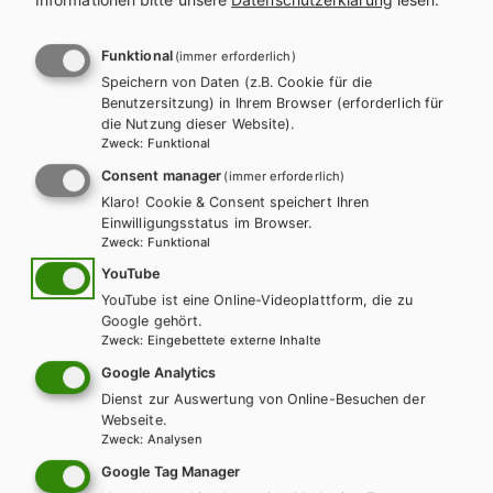
l
n
a
a
Funktional
(immer erforderlich)
Es konnten keine passenden
Speichern von Daten (z.B. Cookie für die
g
v
Benutzersitzung) in Ihrem Browser (erforderlich für
Produkte gefunden werden.
die Nutzung dieser Website).
s
i
Zweck
:
Funktional
Ändern Sie die Suchkriterien oder setzten Sie die Suche
Consent manager
(immer erforderlich)
p
g
zurück.
Klaro! Cookie & Consent speichert Ihren
Einwilligungsstatus im Browser.
r
a
Zweck
:
Funktional
o
t
YouTube
Zurücksetzen
YouTube ist eine Online-Videoplattform, die zu
g
i
Google gehört.
Zweck
:
Eingebettete externe Inhalte
r
o
Google Analytics
a
Dienst zur Auswertung von Online-Besuchen der
n
Webseite.
Zweck
:
Analysen
m
Wir sind gerne für Sie da!
Google Tag Manager