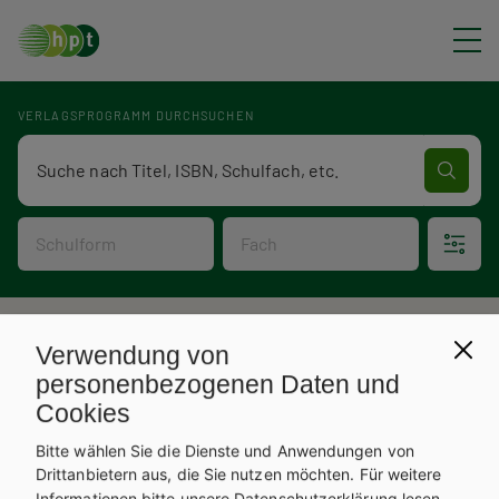
Direkt zum Inhalt
VERLAGSPROGRAMM DURCHSUCHEN
Verlagsprogramm Volltextsuche
Schulform
Fach
P
Verlagsprogramm
Verwendung von
V
f
personenbezogenen Daten und
Cookies
e
a
Bitte wählen Sie die Dienste und Anwendungen von
r
d
Drittanbietern aus, die Sie nutzen möchten.
Für weitere
Informationen bitte unsere
Datenschutzerklärung
lesen.