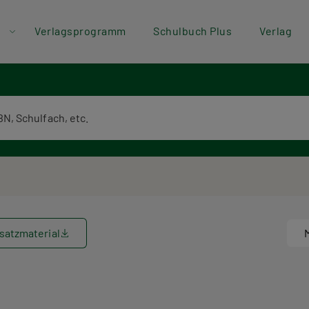
der
Direkt zum Inhalt
Verlagsprogramm
Schulbuch Plus
Verlag
ü
textsuche
satzmaterial