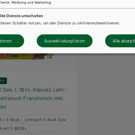
Zweck
:
Werbung und Marketing
Alle Dienste umschalten
Diesen Schalter nutzen, um alle Dienste zu aktivieren/deaktivieren.
lehnen
Auswahl akzeptieren
Alle akzept
MS
 Sek. I, 1B (4. Klasse), Lehr-
eitsbuch Französisch inkl.
les
h + E-Book
Lehrbuch E-Book Solo
h mit E-BOOK+