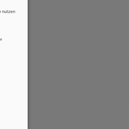
e nutzen
er