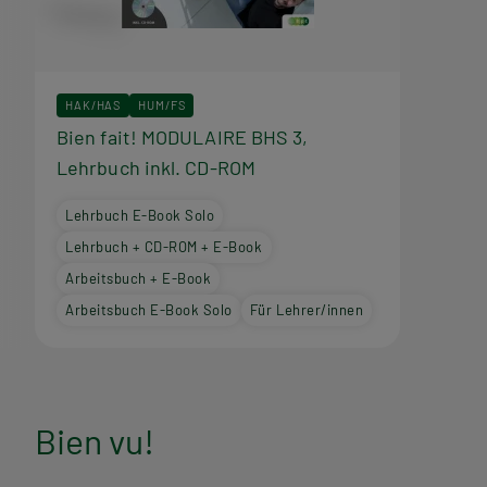
r
a
HAK/HAS
HUM/FS
m
Bien fait! MODULAIRE BHS 3,
Lehrbuch inkl. CD-ROM
m
Lehrbuch E-Book Solo
Lehrbuch + CD-ROM + E-Book
Arbeitsbuch + E-Book
Arbeitsbuch E-Book Solo
Für Lehrer/innen
Bien vu!