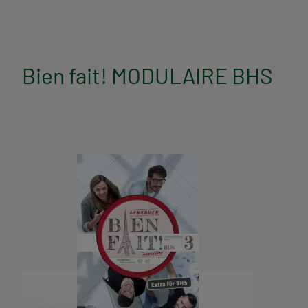
l
a
Bien fait! MODULAIRE BHS
g
s
p
r
o
g