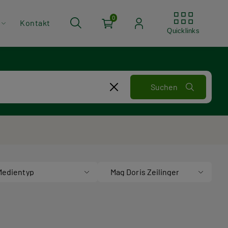
Quickli
0
Kontakt
Quicklinks