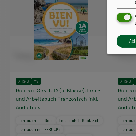
Ab
AHS-U
MS
AHS-U
Bien vu! Sek. I, 1A (3. Klasse), Lehr-
Bien vu!
und Arbeitsbuch Französisch inkl.
und Arb
Audiofiles
Audiofi
Lehrbuch + E-Book
Lehrbuch E-Book Solo
Lehrbuc
Lehrbuch mit E-BOOK+
Lehrbuc