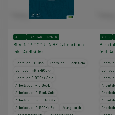
AHS-O
HAK/HAS
HUM/FS
AHS-O
Bien fait! MODULAIRE 2, Lehrbuch
Bien fa
inkl. Audiofiles
inkl. Au
Lehrbuch + E-Book
Lehrbuch E-Book Solo
Lehrbuc
Lehrbuch mit E-BOOK+
Lehrbuc
Lehrbuch E-BOOK+ Solo
Lehrbuc
Arbeitsbuch + E-Book
Arbeits
Arbeitsbuch E-Book Solo
Arbeits
Arbeitsbuch mit E-BOOK+
Arbeits
Arbeitsbuch E-BOOK+ Solo
Übungsbuch
Arbeits
Lehrer/innenheft
Für Lehrer/innen
Lehrer/