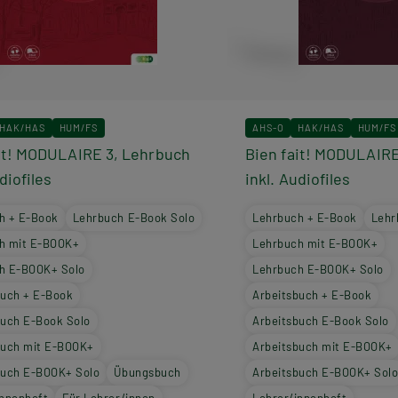
HAK/HAS
HUM/FS
AHS-O
HAK/HAS
HUM/FS
it! MODULAIRE 3, Lehrbuch
Bien fait! MODULAIRE
diofiles
inkl. Audiofiles
h + E-Book
Lehrbuch E-Book Solo
Lehrbuch + E-Book
Lehr
h mit E-BOOK+
Lehrbuch mit E-BOOK+
h E-BOOK+ Solo
Lehrbuch E-BOOK+ Solo
buch + E-Book
Arbeitsbuch + E-Book
buch E-Book Solo
Arbeitsbuch E-Book Solo
buch mit E-BOOK+
Arbeitsbuch mit E-BOOK+
buch E-BOOK+ Solo
Übungsbuch
Arbeitsbuch E-BOOK+ Sol
innenheft
Für Lehrer/innen
Lehrer/innenheft