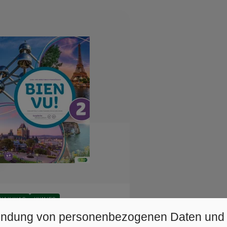
HAK/HAS
HUM/FS
! 2, Lehr- und Arbeitsbuch
ndung von personenbezogenen Daten und