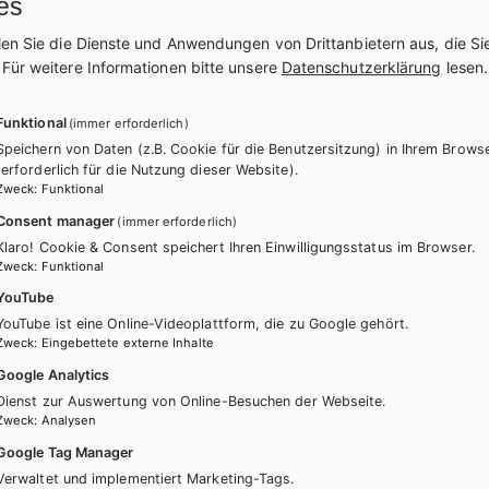
isch inklusive Audiofiles mit
es
len Sie die Dienste und Anwendungen von Drittanbietern aus, die Si
.
Für weitere Informationen bitte unsere
Datenschutzerklärung
lesen.
h + E-Book
Lehrbuch E-Book Solo
h mit E-BOOK+
Funktional
(immer erforderlich)
h E-BOOK+ Solo
Lehrer/innenheft
Speichern von Daten (z.B. Cookie für die Benutzersitzung) in Ihrem Brows
(erforderlich für die Nutzung dieser Website).
chularbeiten
Zweck
:
Funktional
Consent manager
(immer erforderlich)
Klaro! Cookie & Consent speichert Ihren Einwilligungsstatus im Browser.
Zweck
:
Funktional
YouTube
YouTube ist eine Online-Videoplattform, die zu Google gehört.
Zweck
:
Eingebettete externe Inhalte
Google Analytics
Dienst zur Auswertung von Online-Besuchen der Webseite.
Zweck
:
Analysen
Google Tag Manager
Verwaltet und implementiert Marketing-Tags.