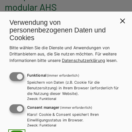
l
n
modular AHS
a
a
Verwendung von
g
v
personenbezogenen Daten und
s
Cookies
i
Bitte wählen Sie die Dienste und Anwendungen von
p
g
Drittanbietern aus, die Sie nutzen möchten.
Für weitere
r
a
Informationen bitte unsere
Datenschutzerklärung
lesen.
o
t
Funktional
(immer erforderlich)
Speichern von Daten (z.B. Cookie für die
g
i
Benutzersitzung) in Ihrem Browser (erforderlich für
die Nutzung dieser Website).
r
o
Zweck
:
Funktional
a
n
Consent manager
(immer erforderlich)
Klaro! Cookie & Consent speichert Ihren
m
Einwilligungsstatus im Browser.
Zweck
:
Funktional