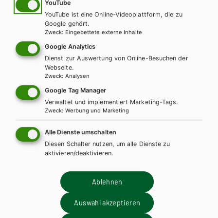
m
YouTube
AHS-O
YouTube ist eine Online-Videoplattform, die zu
Kompetenz:Deutsch - modular.
Google gehört.
Sprachbuch für allgemein bildende höhere
Zweck
:
Eingebettete externe Inhalte
Schulen. Basisteil 5. Klasse
Google Analytics
Dienst zur Auswertung von Online-Besuchen der
Webseite.
Basisteil + E-Book
Basisteil E-Book Solo
Zweck
:
Analysen
Basisteil mit E-BOOK+
Basisteil E-BOOK+ Solo
Google Tag Manager
Trainingsteil + E-Book
Lehrer/innenhandbuch
Verwaltet und implementiert Marketing-Tags.
Lehrer/innen-DVD
Zweck
:
Werbung und Marketing
Alle Dienste umschalten
Diesen Schalter nutzen, um alle Dienste zu
aktivieren/deaktivieren.
Wir sind gerne für Sie da!
Ablehnen
Auswahl akzeptieren
+ 43 1 403 77 77 DW 70