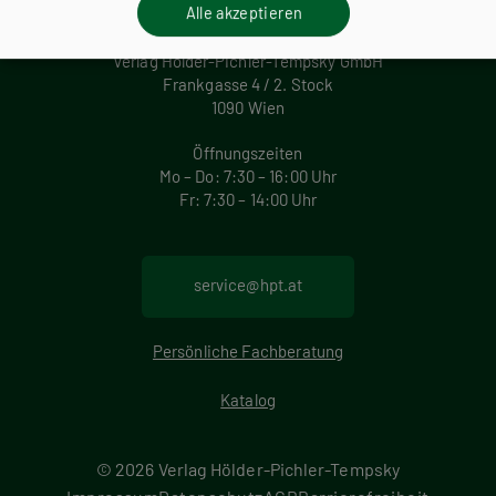
Alle akzeptieren
Verlag Hölder-Pichler-Tempsky GmbH
Frankgasse 4 / 2. Stock
1090 Wien
Öffnungszeiten
Mo – Do: 7:30 – 16:00 Uhr
Fr: 7:30 – 14:00 Uhr
service@hpt.at
Persönliche Fachberatung
Katalog
© 2026 Verlag Hölder-Pichler-Tempsky