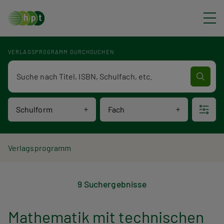
Direkt zum Inhalt
VERLAGSPROGRAMM DURCHSUCHEN
Verlagsprogramm Volltextsuche
Schulform
Fach
P
Verlagsprogramm
V
f
9 Suchergebnisse
e
a
r
d
Mathematik mit technischen