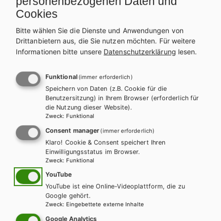
m
personenbezogenen Daten und
HTL/FS
HT
Cookies
Mathematik mit technischen
Mat
Bitte wählen Sie die Dienste und Anwendungen von
Anwendungen, Band 1
An
Drittanbietern aus, die Sie nutzen möchten.
Für weitere
Informationen bitte unsere
Datenschutzerklärung
lesen.
Lehrbuch + E-Book
Lehrbuch E-Book Solo
Le
Lehrbuch mit E-BOOK+
Lehrbuch E-BOOK+ Solo
Le
Funktional
(immer erforderlich)
Lösungen
Zu
Speichern von Daten (z.B. Cookie für die
Benutzersitzung) in Ihrem Browser (erforderlich für
die Nutzung dieser Website).
Zweck
:
Funktional
Consent manager
(immer erforderlich)
Mathematik mit praktischen
Klaro! Cookie & Consent speichert Ihren
Einwilligungsstatus im Browser.
Anwendungen
Zweck
:
Funktional
YouTube
YouTube ist eine Online-Videoplattform, die zu
Google gehört.
Zweck
:
Eingebettete externe Inhalte
Google Analytics