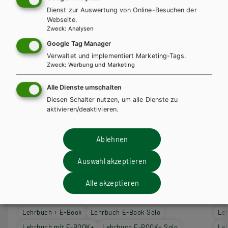
Dienst zur Auswertung von Online-Besuchen der
Webseite.
Zweck
:
Analysen
Google Tag Manager
Verwaltet und implementiert Marketing-Tags.
Zweck
:
Werbung und Marketing
Alle Dienste umschalten
Diesen Schalter nutzen, um alle Dienste zu
aktivieren/deaktivieren.
Ablehnen
Auswahl akzeptieren
HTL/FS
HT
Mathematik mit praktischen
Mat
Alle akzeptieren
Anwendungen Band 1
An
Lehrbuch + E-Book
Lehrbuch E-Book Solo
Le
Lehrbuch mit E-BOOK+
Lehrbuch E-BOOK+ Solo
Le