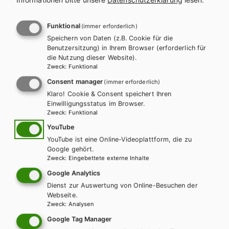
l
n
a
a
Funktional
(immer erforderlich)
Es konnten keine passenden
Speichern von Daten (z.B. Cookie für die
g
v
Benutzersitzung) in Ihrem Browser (erforderlich für
Produkte gefunden werden.
die Nutzung dieser Website).
s
i
Zweck
:
Funktional
Ändern Sie die Suchkriterien oder setzten Sie die Suche
Consent manager
(immer erforderlich)
p
g
zurück.
Klaro! Cookie & Consent speichert Ihren
Einwilligungsstatus im Browser.
r
a
Zweck
:
Funktional
o
t
YouTube
Zurücksetzen
YouTube ist eine Online-Videoplattform, die zu
g
i
Google gehört.
Zweck
:
Eingebettete externe Inhalte
r
o
Google Analytics
a
Dienst zur Auswertung von Online-Besuchen der
n
Webseite.
Zweck
:
Analysen
m
Wir sind gerne für Sie da!
Google Tag Manager