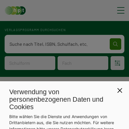
Direkt zum Inhalt
VERLAGSPROGRAMM DURCHSUCHEN
Verlagsprogramm Volltextsuche
Schulform
Fach
P
Verlagsprogramm
Verwendung von
V
f
personenbezogenen Daten und
Cookies
e
a
Bitte wählen Sie die Dienste und Anwendungen von
r
d
Drittanbietern aus, die Sie nutzen möchten.
Für weitere
Informationen bitte unsere
Datenschutzerklärung
lesen.