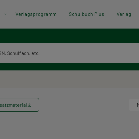
der
Direkt zum Inhalt
Verlagsprogramm
Schulbuch Plus
Verlag
ü
textsuche
satzmaterial