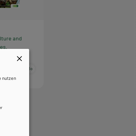
lture and
les.
buch E-Book Solo
e nutzen
er