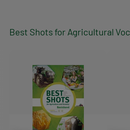
l
a
Best Shots for Agricultural Vo
g
s
p
r
o
g