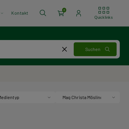
Quickli
0
Kontakt
Quicklinks