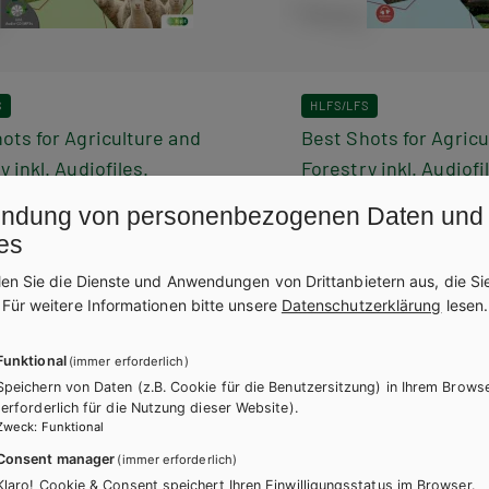
S
HLFS/LFS
ots for Agriculture and
Best Shots for Agricu
y inkl. Audiofiles.
Forestry inkl. Audiofi
heft 1
Themenheft 2
ndung von personenbezogenen Daten und
es
h + E-Book
Lehrbuch E-Book Solo
Lehrbuch + E-Book
Lehr
´s Guide
Teacher´s Guide
len Sie die Dienste und Anwendungen von Drittanbietern aus, die Si
.
Für weitere Informationen bitte unsere
Datenschutzerklärung
lesen.
Funktional
(immer erforderlich)
Speichern von Daten (z.B. Cookie für die Benutzersitzung) in Ihrem Brows
(erforderlich für die Nutzung dieser Website).
Zweck
:
Funktional
Consent manager
(immer erforderlich)
Klaro! Cookie & Consent speichert Ihren Einwilligungsstatus im Browser.