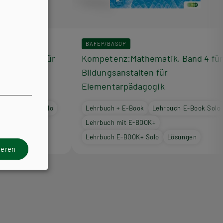
BAFEP/BASOP
k, Band 3 für
Kompetenz:Mathematik, Band 4 für
r
Bildungsanstalten für
Elementarpädagogik
buch E-Book Solo
Lehrbuch + E-Book
Lehrbuch E-Book Solo
Lehrbuch mit E-BOOK+
Lösungen
Lehrbuch E-BOOK+ Solo
Lösungen
ieren