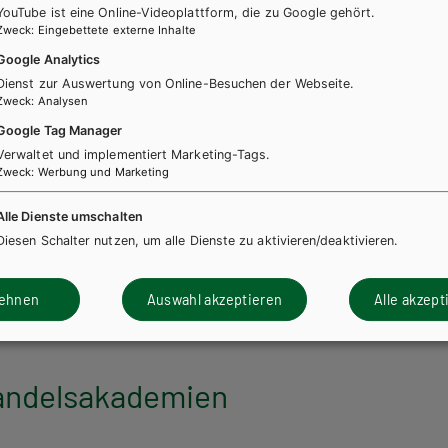
YouTube ist eine Online-Videoplattform, die zu Google gehört.
Zweck
:
Eingebettete externe Inhalte
Google Analytics
Dienst zur Auswertung von Online-Besuchen der Webseite.
ASOP
BAFEP/BASOP
Zweck
:
Analysen
enz:Mathematik, Band 2 für
Kompetenz:Mathemati
Google Tag Manager
sanstalten für
Bildungsanstalten fü
Verwaltet und implementiert Marketing-Tags.
tarpädagogik
Elementarpädagogik
Zweck
:
Werbung und Marketing
Alle Dienste umschalten
h + E-Book
Lehrbuch E-Book Solo
Lehrbuch + E-Book
Lehr
Diesen Schalter nutzen, um alle Dienste zu aktivieren/deaktivieren.
h mit E-BOOK+
Lehrbuch mit E-BOOK+
h E-BOOK+ Solo
Lösungen
Lehrbuch E-BOOK+ Solo
lehnen
Auswahl akzeptieren
Alle akzept
andelsakademien