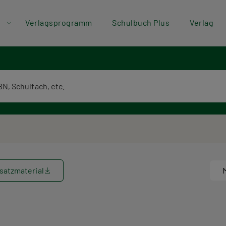
der
Direkt zum Inhalt
Verlagsprogramm
Schulbuch Plus
Verlag
ü
textsuche
satzmaterial