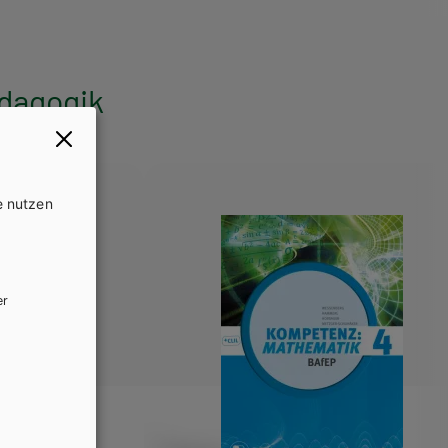
dagogik
e nutzen
er