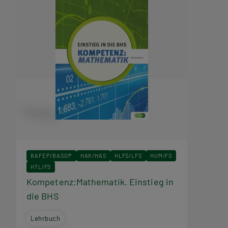
BAFEP/BASOP
HAK/HAS
HLFS/LFS
HUM/FS
HTL/FS
Kompetenz:Mathematik. Einstieg in
die BHS
Lehrbuch