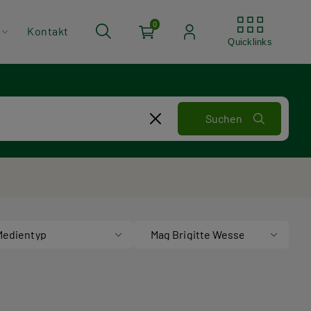
Quickli
0
Kontakt
Quicklinks