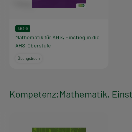
r
a
AHS-O
m
Mathematik für AHS, Einstieg in die
AHS-Oberstufe
m
Übungsbuch
Kompetenz:Mathematik. Einsti