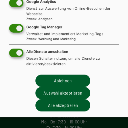
m
Ethik 1. Diskurs und Orientierung BHS
Eth
Google Analytics
Dienst zur Auswertung von Online-Besuchen der
Lehrbuch + E-Book
Lehrbuch E-Book Solo
Le
Webseite.
Zweck
:
Analysen
Google Tag Manager
Verwaltet und implementiert Marketing-Tags.
Zweck
:
Werbung und Marketing
Alle Dienste umschalten
Wir sind gerne für Sie da!
Diesen Schalter nutzen, um alle Dienste zu
aktivieren/deaktivieren.
+ 43 1 403 77 77 DW 70
Ablehnen
Verlag Hölder-Pichler-Tempsky GmbH
Auswahl akzeptieren
Frankgasse 4 / 2. Stock
1090 Wien
Alle akzeptieren
Öffnungszeiten
Mo – Do: 7:30 – 16:00 Uhr
Fr: 7:30 – 14:00 Uhr