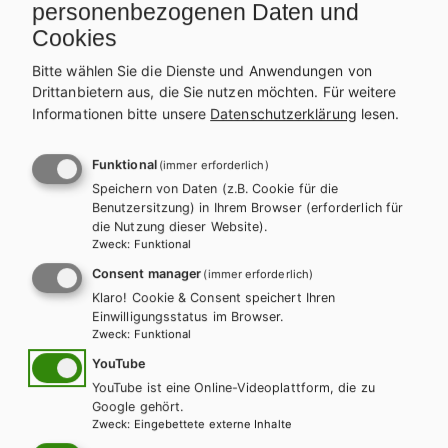
l
n
personenbezogenen Daten und
Cookies
a
a
Bitte wählen Sie die Dienste und Anwendungen von
g
v
Drittanbietern aus, die Sie nutzen möchten.
Für weitere
Informationen bitte unsere
Datenschutzerklärung
lesen.
s
i
p
g
Funktional
(immer erforderlich)
Speichern von Daten (z.B. Cookie für die
r
a
Benutzersitzung) in Ihrem Browser (erforderlich für
die Nutzung dieser Website).
o
t
Zweck
:
Funktional
Consent manager
(immer erforderlich)
g
i
Klaro! Cookie & Consent speichert Ihren
Einwilligungsstatus im Browser.
r
o
Zweck
:
Funktional
a
n
YouTube
YouTube ist eine Online-Videoplattform, die zu
m
Google gehört.
BAFEP/BASOP
HAK/HAS
HUM/FS
HTL/FS
BA
Zweck
:
Eingebettete externe Inhalte