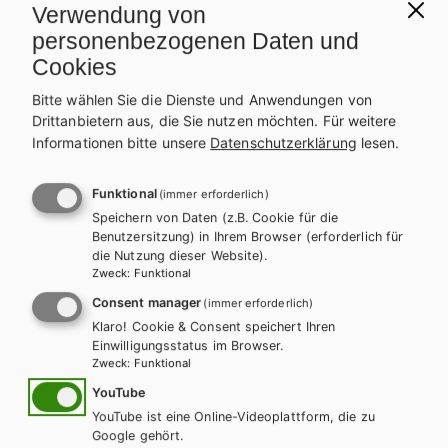
l
n
Verwendung von
personenbezogenen Daten und
a
a
Cookies
g
v
Bitte wählen Sie die Dienste und Anwendungen von
Drittanbietern aus, die Sie nutzen möchten.
Für weitere
s
i
Informationen bitte unsere
Datenschutzerklärung
lesen.
p
g
Funktional
(immer erforderlich)
r
a
Speichern von Daten (z.B. Cookie für die
Benutzersitzung) in Ihrem Browser (erforderlich für
o
t
die Nutzung dieser Website).
Zweck
:
Funktional
g
i
Consent manager
(immer erforderlich)
r
o
Klaro! Cookie & Consent speichert Ihren
Einwilligungsstatus im Browser.
a
n
Zweck
:
Funktional
YouTube
m
YouTube ist eine Online-Videoplattform, die zu
AHS-O
AH
Google gehört.