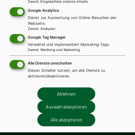
m
Mathematik für AHS 5
Mat
Zweck
:
Eingebettete externe Inhalte
Google Analytics
Lehrbuch + E-Book
Lehrbuch E-Book Solo
Le
Dienst zur Auswertung von Online-Besuchen der
Lehrbuch mit E-BOOK+
Übungsbuch
Lösungen
Le
Webseite.
Zweck
:
Analysen
Übungsschularbeiten
Üb
Google Tag Manager
Verwaltet und implementiert Marketing-Tags.
Zweck
:
Werbung und Marketing
Alle Dienste umschalten
Diesen Schalter nutzen, um alle Dienste zu
Wir sind gerne für Sie da!
aktivieren/deaktivieren.
Ablehnen
+ 43 1 403 77 77 DW 70
Auswahl akzeptieren
Verlag Hölder-Pichler-Tempsky GmbH
Alle akzeptieren
Frankgasse 4 / 2. Stock
1090 Wien