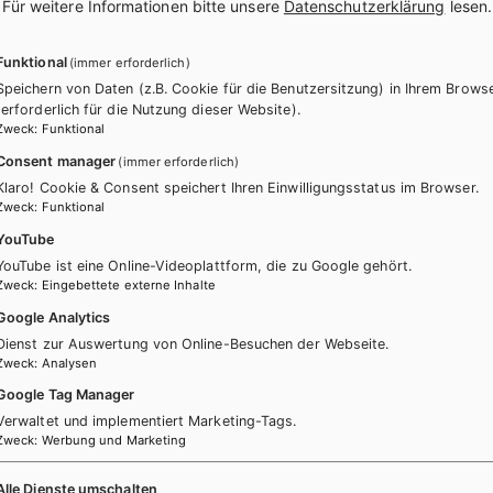
.
Für weitere Informationen bitte unsere
Datenschutzerklärung
lesen.
Funktional
(immer erforderlich)
Speichern von Daten (z.B. Cookie für die Benutzersitzung) in Ihrem Brows
(erforderlich für die Nutzung dieser Website).
Zweck
:
Funktional
Consent manager
(immer erforderlich)
Klaro! Cookie & Consent speichert Ihren Einwilligungsstatus im Browser.
 keine passenden Produkte gefun
Zweck
:
Funktional
YouTube
Ändern Sie die Suchkriterien oder setzten Sie die Suche zurück
YouTube ist eine Online-Videoplattform, die zu Google gehört.
Zweck
:
Eingebettete externe Inhalte
Google Analytics
Dienst zur Auswertung von Online-Besuchen der Webseite.
Zurücksetzen
Zweck
:
Analysen
Google Tag Manager
Verwaltet und implementiert Marketing-Tags.
Zweck
:
Werbung und Marketing
Alle Dienste umschalten