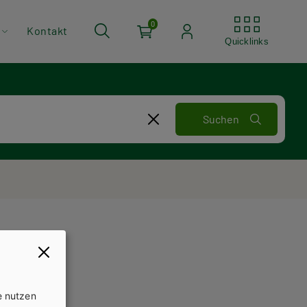
Quickli
0
Kontakt
Quicklinks
e nutzen