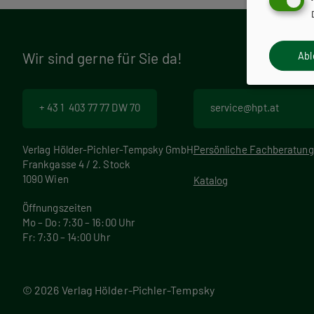
r
a
Wir sind gerne für Sie da!
Ab
m
+ 43 1 403 77 77 DW 70
service@hpt.at
m
Verlag Hölder-Pichler-Tempsky GmbH
Persönliche Fachberatung
Frankgasse 4 / 2. Stock
1090 Wien
Katalog
Öffnungszeiten
Mo – Do: 7:30 – 16:00 Uhr
Fr: 7:30 – 14:00 Uhr
© 2026 Verlag Hölder-Pichler-Tempsky