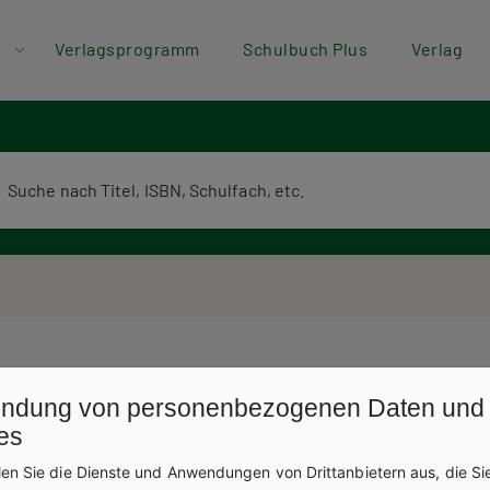
der
Direkt zum Inhalt
Verlagsprogramm
Schulbuch Plus
Verlag
ü
erlagsprogramm Volltextsuche
ndung von personenbezogenen Daten und
es
len Sie die Dienste und Anwendungen von Drittanbietern aus, die Si