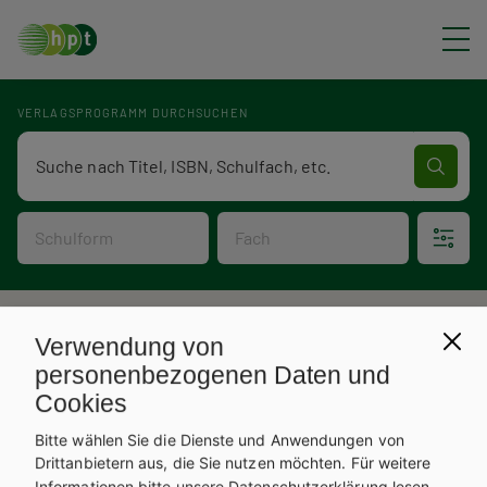
Direkt zum Inhalt
VERLAGSPROGRAMM DURCHSUCHEN
Verlagsprogramm Volltextsuche
Schulform
Fach
P
Verlagsprogramm
Verwendung von
V
f
personenbezogenen Daten und
Cookies
e
a
Bitte wählen Sie die Dienste und Anwendungen von
r
d
Drittanbietern aus, die Sie nutzen möchten.
Für weitere
Informationen bitte unsere
Datenschutzerklärung
lesen.