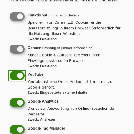
l
n
a
a
Funktional
(immer erforderlich)
Es konnten keine passenden
Speichern von Daten (z.B. Cookie für die
g
v
Benutzersitzung) in Ihrem Browser (erforderlich für
Produkte gefunden werden.
die Nutzung dieser Website).
s
i
Zweck
:
Funktional
Ändern Sie die Suchkriterien oder setzten Sie die Suche
Consent manager
(immer erforderlich)
p
g
zurück.
Klaro! Cookie & Consent speichert Ihren
Einwilligungsstatus im Browser.
r
a
Zweck
:
Funktional
o
t
YouTube
Zurücksetzen
YouTube ist eine Online-Videoplattform, die zu
g
i
Google gehört.
Zweck
:
Eingebettete externe Inhalte
r
o
Google Analytics
a
Dienst zur Auswertung von Online-Besuchen der
n
Webseite.
Zweck
:
Analysen
m
Wir sind gerne für Sie da!
Google Tag Manager