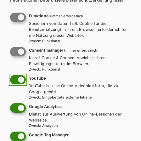
l
n
a
a
Funktional
(immer erforderlich)
Es konnten keine passenden
Speichern von Daten (z.B. Cookie für die
g
v
Benutzersitzung) in Ihrem Browser (erforderlich für
Produkte gefunden werden.
die Nutzung dieser Website).
s
i
Zweck
:
Funktional
Ändern Sie die Suchkriterien oder setzten Sie die Suche
Consent manager
(immer erforderlich)
p
g
zurück.
Klaro! Cookie & Consent speichert Ihren
Einwilligungsstatus im Browser.
r
a
Zweck
:
Funktional
o
t
YouTube
Zurücksetzen
YouTube ist eine Online-Videoplattform, die zu
g
i
Google gehört.
Zweck
:
Eingebettete externe Inhalte
r
o
Google Analytics
a
Dienst zur Auswertung von Online-Besuchen der
n
Webseite.
Zweck
:
Analysen
m
Wir sind gerne für Sie da!
Google Tag Manager