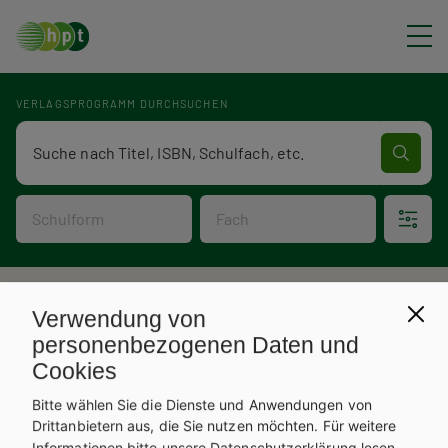
Direkt zum Inhalt
VERLAGSPROGRAMM DURCHSUCHEN
Verlagsprogramm Volltextsuche
Schulform
Fach
P
Verlagsprogramm
Verwendung von
V
f
personenbezogenen Daten und
Cookies
e
a
Bitte wählen Sie die Dienste und Anwendungen von
r
d
Drittanbietern aus, die Sie nutzen möchten.
Für weitere
Informationen bitte unsere
Datenschutzerklärung
lesen.